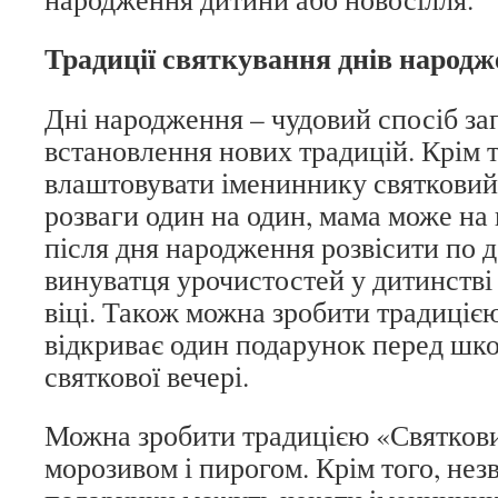
Традиції святкування днів народ
Дні народження – чудовий спосіб за
встановлення нових традицій. Крім т
влаштовувати імениннику святковий 
розваги один на один, мама може на 
після дня народження розвісити по 
винуватця урочистостей у дитинстві
віці. Також можна зробити традиціє
відкриває один подарунок перед шко
святкової вечері.
Можна зробити традицією «Святкови
морозивом і пирогом. Крім того, незв