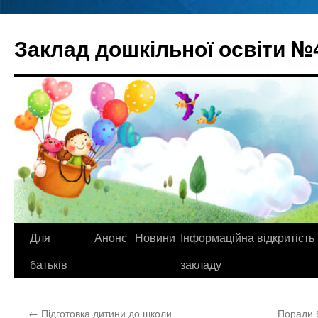
Перейти
до
Заклад дошкільної освіти №
вмісту
Для
Анонс
Новини
Інформаційна відкритість
батьків
закладу
←
Підготовка дитини до школи
Поради 