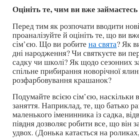
Оцініть те, чим ви вже займаєтесь
Перед тим як розпочати вводити нові
проаналізуйте й оцініть те, що ви вж
сім’єю. Що ви робите
на свята
? Як в
дні народження? Чи святкуєте ви пер
садку чи школі? Як щодо сезонних за
спільне прибирання новорічної ялин
розфарбовування крашанок?
Подумайте всією сім’єю, наскільки в
заняття. Наприклад, те, що батько р
маленького іменинника із садка, від
півдня дозволяє робити все, що він з
удвох. (Донька катається на роликах,