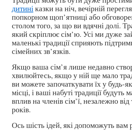
дитині
казки на ніч, вечірній перегля
попкорном щоп’ятниці або обговорен
столом того, за що ви вдячні долі. Тр
який скріплює сім’ю. Усі ми дуже за
маленькі традиції сприяють підтрим
сімейних зв’язків.
Якщо ваша сім’я лише недавно ство
хвилюйтесь, якщо у ній ще мало тра
ви можете започаткувати їх у будь-як
місці, і ваші набуті традиції будуть
вплив на членів сім’ї, незалежно від 
років.
Ось шість ідей, які допоможуть вам 