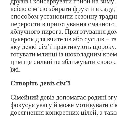
друзів і консервувати гриби на зим
всією сім’єю збирати фрукти в саду, 
способом установити сезонну тради
перерости в приготування смачного 
яблучного пирога. Приготування до
цукерок для вчителів або сусідів – т
яку деякі сім’ї практикують щороку
готувати млинці із шоколадним крем
цим ще сильніше зближувати свою с
їжі.
Створіть девіз сім’ї
Сімейний девіз допомагає родині згу
фокусує увагу й може мотивувати с
досягнення конкретних цілей, а тако