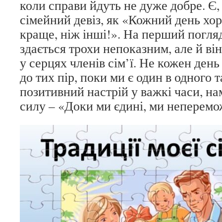
коли справи йдуть не дуже добре. Є,
сімейний девіз, як «Кожний день хор
краще, ніж інші!». На перший погляд
здається трохи непоказним, але й ві
у серцях членів сім’ї. Не кожен день
до тих пір, поки ми є один в одного т
позитивний настрій у важкі часи, на
силу – «Доки ми єдині, ми неперемо