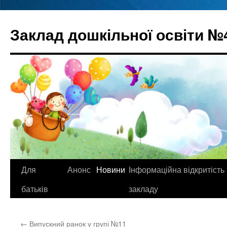
Перейти
до
Заклад дошкільної освіти №
вмісту
Для
Анонс
Новини
Інформаційна відкритість
батьків
закладу
←
Випускний ранок у групі №11