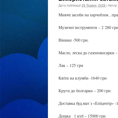
Дата публікації
29 Травня, 2026
| Автор
Миючі засоби на харчоблок , пр
Музичні інструменти – 2 280 грн
Віники -500 грн.
Масло,
леска
до газонокосарки –
Лак – 125 грн
Квіти на клумби -1640 грн
Круги до болгарки – 200 грн
Доставка
буд.мат
з «Епіцентр» -
Дошка 1 куб – 15000 грн