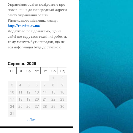
Управління освіти повідомляє про
повернення до попередньої адреси
сайту управління освіти
Рівненського міськвиконкому:
http://rosvita.rv.ua/
Додатково повідомляємо, що на
сайті ще ведуться технічні роботи,
тому можуть бути випадки, що не
вся інформація буде доступною.
Серпень 2026
Пн
Вт
Ср
Чт
Пт
Сб
Нд
1
2
3
4
5
6
7
8
9
10
11
12
13
14
15
16
17
18
19
20
21
22
23
24
25
26
27
28
29
30
31
« Лип