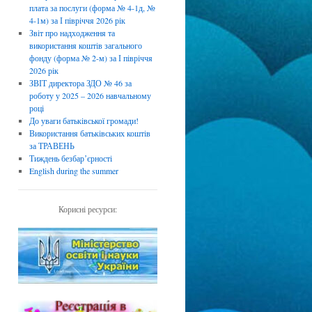
плата за послуги (форма № 4-1д, №
4-1м) за І півріччя 2026 рік
Звіт про надходження та
використання коштів загального
фонду (форма № 2-м) за І півріччя
2026 рік
ЗВІТ директора ЗДО № 46 за
роботу у 2025 – 2026 навчальному
році
До уваги батьківської громади!
Використання батьківських коштів
за ТРАВЕНЬ
Тиждень безбарʼєрності
English during the summer
Корисні ресурси: