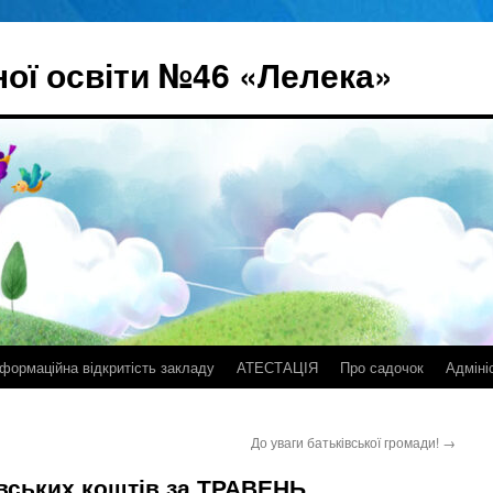
ої освіти №46 «Лелека»
нформаційна відкритість закладу
АТЕСТАЦІЯ
Про садочок
Адміні
До уваги батьківської громади!
→
вських коштів за ТРАВЕНЬ