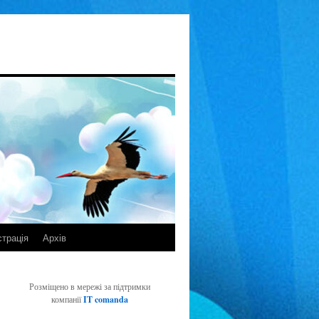
страція
Архів
Розміщено в мережі за підтримки
компанії
IT comanda