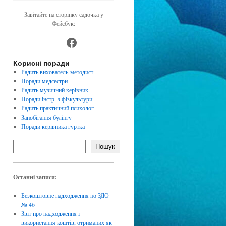
Завітайте на сторінку садочка у
Фейсбук:
https://www.facebook.com/dnz4
Корисні поради
Радить вихователь-методист
Поради медсестри
Радить музичний керівник
Поради інстр. з фізкультури
Радить практичний психолог
Запобігання булінгу
Поради керівника гуртка
Пошук
Останні записи:
Безкоштовне надходження по ЗДО
№ 46
Звіт про надходження і
використання коштів, отриманих як