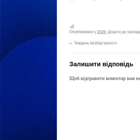
Опубліковано у
2026
. Додати до закла
←
Тиждень безбарʼєрності
Залишити відповідь
Щоб відправити коментар вам н