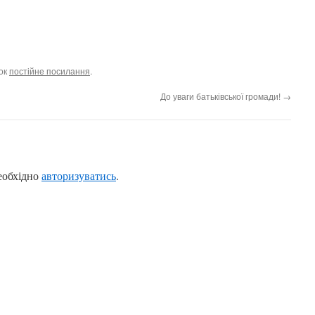
док
постійне посилання
.
До уваги батьківської громади!
→
еобхідно
авторизуватись
.