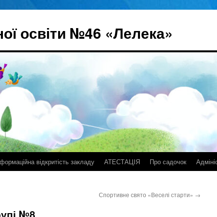
ої освіти №46 «Лелека»
нформаційна відкритість закладу
АТЕСТАЦІЯ
Про садочок
Адміні
Спортивне свято «Веселі старти»
→
рупі №8