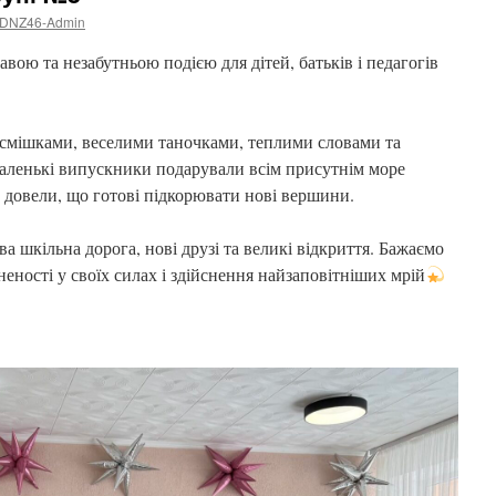
DNZ46-Admin
вою та незабутньою подією для дітей, батьків і педагогів
смішками, веселими таночками, теплими словами та
аленькі випускники подарували всім присутнім море
та довели, що готові підкорювати нові вершини.
а шкільна дорога, нові друзі та великі відкриття. Бажаємо
еності у своїх силах і здійснення найзаповітніших мрій