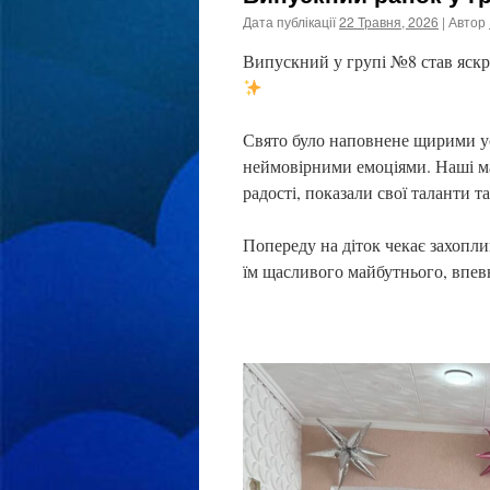
Дата публікації
22 Травня, 2026
| Автор
Випускний у групі №8 став яскра
Свято було наповнене щирими у
неймовірними емоціями. Наші м
радості, показали свої таланти 
Попереду на діток чекає захоплив
їм щасливого майбутнього, впевн