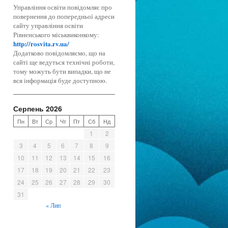
Управління освіти повідомляє про
повернення до попередньої адреси
сайту управління освіти
Рівненського міськвиконкому:
http://rosvita.rv.ua/
Додатково повідомляємо, що на
сайті ще ведуться технічні роботи,
тому можуть бути випадки, що не
вся інформація буде доступною.
Серпень 2026
Пн
Вт
Ср
Чт
Пт
Сб
Нд
1
2
3
4
5
6
7
8
9
10
11
12
13
14
15
16
17
18
19
20
21
22
23
24
25
26
27
28
29
30
31
« Лип