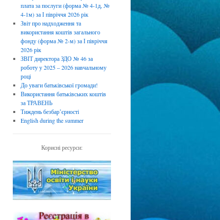
плата за послуги (форма № 4-1д, №
4-1м) за І півріччя 2026 рік
Звіт про надходження та
використання коштів загального
фонду (форма № 2-м) за І півріччя
2026 рік
ЗВІТ директора ЗДО № 46 за
роботу у 2025 – 2026 навчальному
році
До уваги батьківської громади!
Використання батьківських коштів
за ТРАВЕНЬ
Тиждень безбарʼєрності
English during the summer
Корисні ресурси: