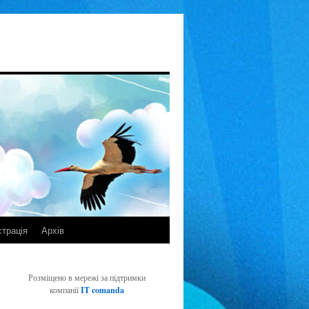
страція
Архів
Розміщено в мережі за підтримки
компанії
IT comanda