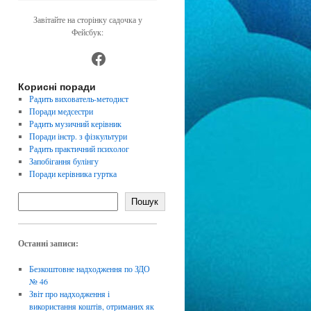
Завітайте на сторінку садочка у
Фейсбук:
https://www.facebook.com/dnz4
Корисні поради
Радить вихователь-методист
Поради медсестри
Радить музичний керівник
Поради інстр. з фізкультури
Радить практичний психолог
Запобігання булінгу
Поради керівника гуртка
Пошук
Останні записи:
Безкоштовне надходження по ЗДО
№ 46
Звіт про надходження і
використання коштів, отриманих як