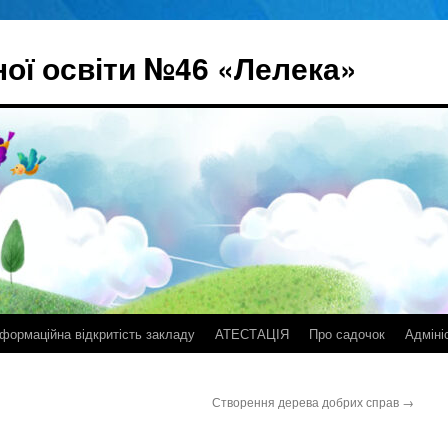
ої освіти №46 «Лелека»
нформаційна відкритість закладу
АТЕСТАЦІЯ
Про садочок
Адміні
Створення дерева добрих справ
→