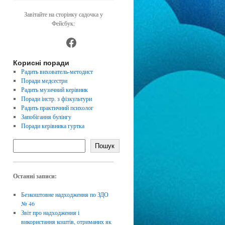
Завітайте на сторінку садочка у
Фейсбук:
https://www.facebook.com/dnz4
Корисні поради
Радить вихователь-методист
Поради медсестри
Радить музичний керівник
Поради інстр. з фізкультури
Радить практичний психолог
Запобігання булінгу
Поради керівника гуртка
Пошук
Останні записи:
Безкоштовне надходження по ЗДО
№ 46
Звіт про надходження і
використання коштів, отриманих як