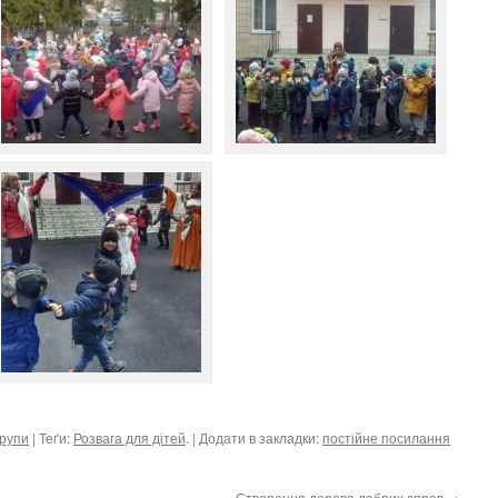
рупи
| Теґи:
Розвага для дітей
. | Додати в закладки:
постійне посилання
Створення дерева добрих справ
→