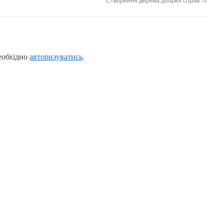
еобхідно
авторизуватись
.