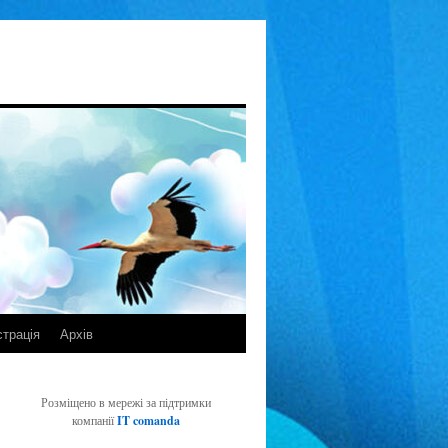
страція
Архів
Розміщено в мережі за підтримки
компанії
IT comanda