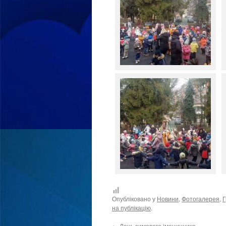
Опубліковано у
Новини
,
Фотогалерея
,
Г
на публікацію
.
←
День зимового іменинника