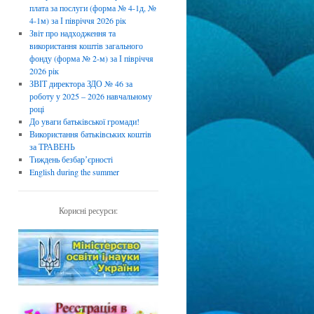
плата за послуги (форма № 4-1д, №
4-1м) за І півріччя 2026 рік
Звіт про надходження та
використання коштів загального
фонду (форма № 2-м) за І півріччя
2026 рік
ЗВІТ директора ЗДО № 46 за
роботу у 2025 – 2026 навчальному
році
До уваги батьківської громади!
Використання батьківських коштів
за ТРАВЕНЬ
Тиждень безбарʼєрності
English during the summer
Корисні ресурси: