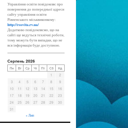
Управління освіти повідомляє про
повернення до попередньої адреси
сайту управління освіти
Рівненського міськвиконкому:
http://rosvita.rv.ua/
Додатково повідомляємо, що на
сайті ще ведуться технічні роботи,
тому можуть бути випадки, що не
вся інформація буде доступною.
Серпень 2026
Пн
Вт
Ср
Чт
Пт
Сб
Нд
1
2
3
4
5
6
7
8
9
10
11
12
13
14
15
16
17
18
19
20
21
22
23
24
25
26
27
28
29
30
31
« Лип