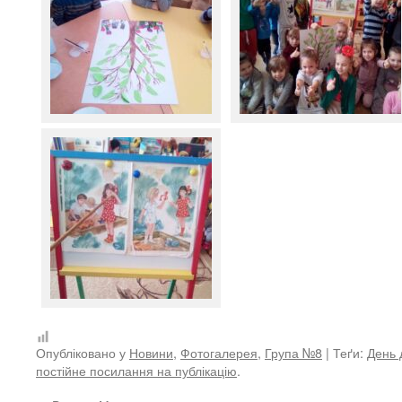
Опубліковано у
Новини
,
Фотогалерея
,
Група №8
| Теґи:
День 
постійне посилання на публікацію
.