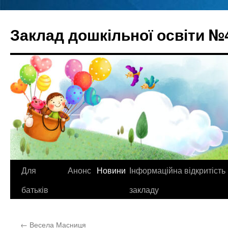
Перейти
до
Заклад дошкільної освіти №
вмісту
Для
Анонс
Новини
Інформаційна відкритість
батьків
закладу
←
Весела Масниця