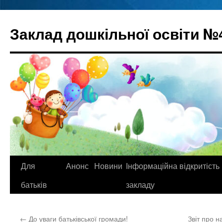
Перейти
до
Заклад дошкільної освіти №
вмісту
Для
Анонс
Новини
Інформаційна відкритість
батьків
закладу
←
До уваги батьківської громади!
Звіт про 