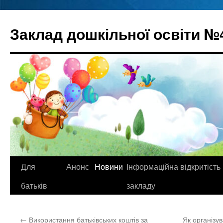
Перейти
до
Заклад дошкільної освіти №
вмісту
Для
Анонс
Новини
Інформаційна відкритість
батьків
закладу
←
Використання батьківських коштів за
Як організув