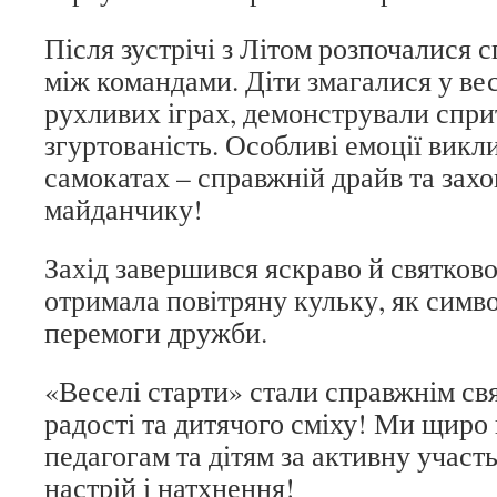
Після зустрічі з Літом розпочалися 
між командами. Діти змагалися у ве
рухливих іграх, демонстрували сприт
згуртованість. Особливі емоції викл
самокатах – справжній драйв та зах
майданчику!
Захід завершився яскраво й святков
отримала повітряну кульку, як символ
перемоги дружби.
«Веселі старти» стали справжнім свя
радості та дитячого сміху! Ми щиро 
педагогам та дітям за активну участь
настрій і натхнення!