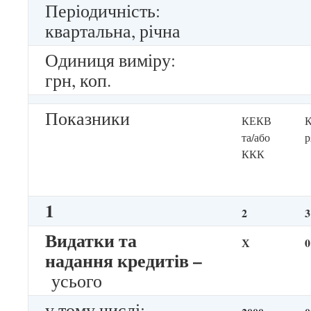
Періодичність:
квартальна, річна
Одиниця виміру:
грн, коп.
Показники
КЕКВ
К
та/або
р
ККК
1
2
3
Видатки та
Х
0
надання кредитів –
усього
у тому числі: