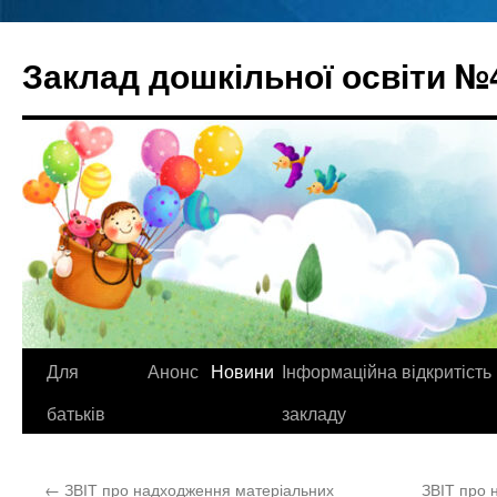
Перейти
до
Заклад дошкільної освіти №
вмісту
Для
Анонс
Новини
Інформаційна відкритість
батьків
закладу
←
ЗВІТ про надходження матеріальних
ЗВІТ про 