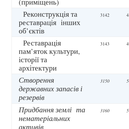
(приміщень)
Реконструкція та
3142
4
реставрація інших
об’єктів
Реставрація
3143
4
пам’яток культури,
історії та
архітектури
Створення
3150
5
державних запасів і
резервів
Придбання землі та
3160
5
нематеріальних
активів