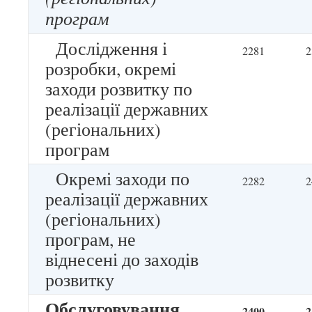
програм
Дослідження і
2281
2
розробки, окремі
заходи розвитку по
реалізації державних
(регіональних)
програм
Окремі заходи по
2282
2
реалізації державних
(регіональних)
програм, не
віднесені до заходів
розвитку
Обслуговування
2400
2