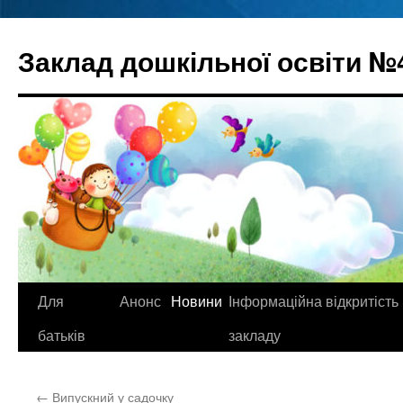
Перейти
до
Заклад дошкільної освіти №
вмісту
Для
Анонс
Новини
Інформаційна відкритість
батьків
закладу
←
Випускний у садочку