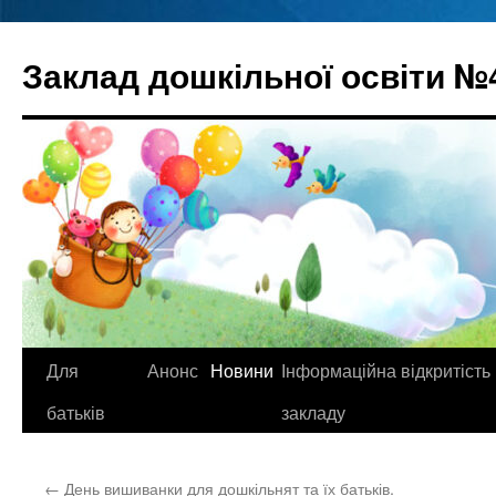
Перейти
до
Заклад дошкільної освіти №
вмісту
Для
Анонс
Новини
Інформаційна відкритість
батьків
закладу
←
День вишиванки для дошкільнят та їх батьків.