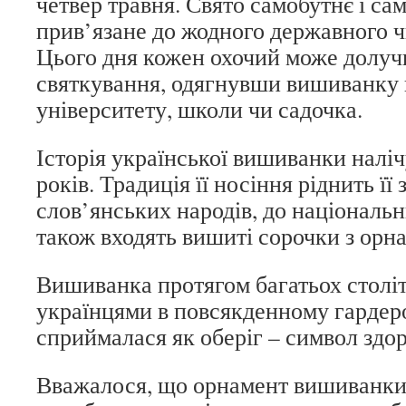
четвер травня. Свято самобутнє і са
прив’язане до жодного державного чи
Цього дня кожен охочий може долуч
святкування, одягнувши вишиванку н
університету, школи чи садочка.
Історія української вишиванки наліч
років. Традиція її носіння ріднить її
слов’янських народів, до національ
також входять вишиті сорочки з орн
Вишиванка протягом багатьох столі
українцями в повсякденному гардеро
сприймалася як оберіг – символ здор
Вважалося, що орнамент вишиванки