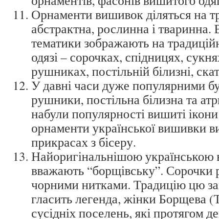
орнаментів, фасонів вишитого одяг
Орнаменти вишивок діляться на тр
абстрактна, рослинна і тваринна. 
тематики зображають на традицій
одязі – сорочках, спідницях, сукня
рушниках, постільній білизні, скате
У давні часи дуже популярними б
рушники, постільна білизна та атр
набули популярності вишиті ікони
орнаменти української вишивки в
прикрасах з бісеру.
Найоригінальнішою українською
вважають “борщівську”. Сорочки
чорними нитками. Традицію цю за
гласить легенда, жінки Борщева (Т
сусідніх поселень, які протягом д