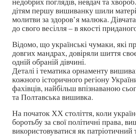
недобрих поглядів, невдач та хворо
дітям першу вишиванку шили матері 
молитви за здоров’я малюка. Дівчат
до свого весілля – в якості приданого
Відомо, що українські чумаки, які п
довгих мандрах, довіряли шиття св
одній обраній дівчині.
Деталі і тематика орнаменту вишива
кожного історичного регіону Україн
фахівців, найбільш впізнаваною сьо
та Полтавська вишивка.
На початок ХХ століття, коли україн
боротьбу за свої політичні права, в
використовуватися як патріотичний т