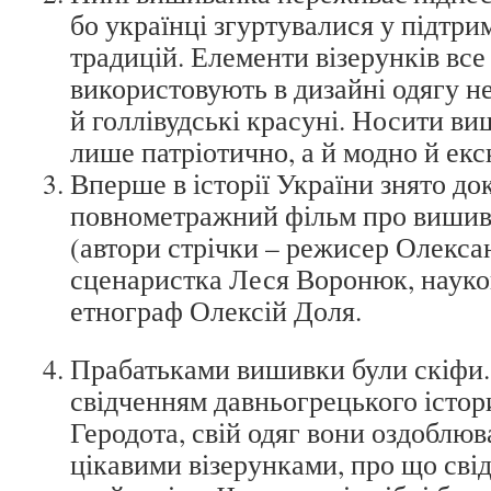
бо українці згуртувалися у підтри
традицій. Елементи візерунків все
використовують в дизайні одягу не
й голлівудські красуні. Носити ви
лише патріотично, а й модно й ек
Вперше в історії України знято д
повнометражний фільм про вишив
(автори стрічки – режисер Олекса
сценаристка Леся Воронюк, науко
етнограф Олексій Доля.
Прабатьками вишивки були скіфи.
свідченням давньогрецького істор
Геродота, свій одяг вони оздоблю
цікавими візерунками, про що сві