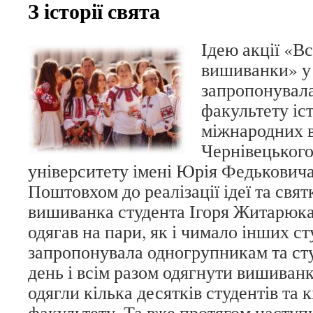
З історії свята
Ідею акції «Вс
вишиванки» у 
запропонувала
факультету іст
міжнародних 
Чернівецького
університету імені Юрія Федькович
Поштовхом до реалізації ідеї та свя
вишиванка студента Ігоря Житарюка,
одягав на пари, як і чимало інших ст
запропонувала одногрупникам та ст
день і всім разом одягнути вишиванк
одягли кілька десятків студентів та 
факультету. Та вже протягом наступ