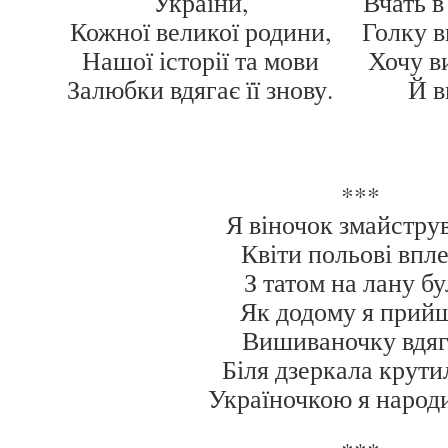
України,
Вчать в
Кожної великої родини,
Голку в
Нашої історії та мови
Хочу в
Залюбки вдягає її знову.
Й в
***
Я віночок змайструв
Квіти польові впле
З татом на лану бу
Як додому я прий
Вишиваночку вдяг
Біля дзеркала крути
Україночкою я народ