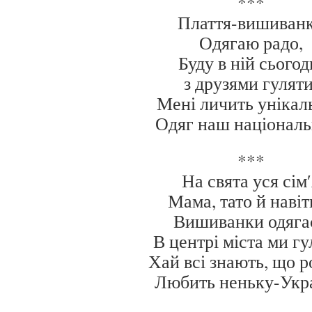
***
Плаття-вишиван
Одягаю радо,
Буду в ній сьогод
з друзями гуляти
Мені личить унікал
Одяг наш національ
***
На свята уся сім′
Мама, тато й навіть
Вишиванки одяга
В центрі міста ми гу
Хай всі знають, що 
Любить неньку-Укр