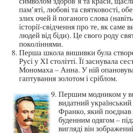
символом здоров’я та краси, щасли
пам’яті, любові та святковості, об
злих очей й поганого слова (навіть
історії-свідчення про те, як саме
людей від біди). Це свого роду свя
поколіннями.
Перша школа вишивки була створе
Русі у ХІ столітті. Її заснувала с
Мономаха – Анна. У ній опановув
гаптування золотом і сріблом.
Першим модником у в
видатний український
Франко, який поєднав
буденним одягом – пі
вигляді він зображений