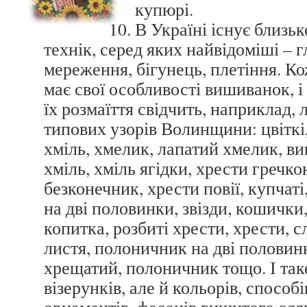
купюрі.
В Україні існує близь
технік, серед яких найвідоміші – г
мереження, бігунець, плетіння. К
має свої особливості вишиванок, і
їх розмаїття свідчить, наприклад,
типових узорів Волинщини: цвіткі,
хміль, хмелик, лапатий хмелик, ви
хміль, хміль ягідки, хрести гречко
безконечник, хрести повії, купчаті
на дві половинки, звізди, кошички
копитка, розбиті хрести, хрести, 
листя, полоничник на дві половин
хрещатий, полоничник тощо. І так
візерунків, але й кольорів, способ