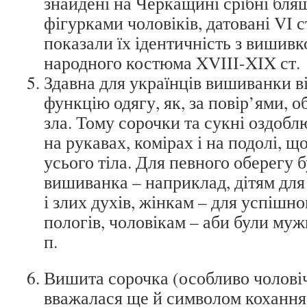
знайдені на Черкащині срібні бля
фігурками чоловіків, датовані VІ 
показали їх ідентичність з вишив
народного костюма XVІІІ-XІX ст.
Здавна для українців вишиванки ві
функцію одягу, як, за повір’ями, о
зла. Тому сорочки та сукні оздоб
на рукавах, комірах і на подолі, 
усього тіла. Для певного оберегу 
вишиванка – наприклад, дітям для 
і злих духів, жінкам – для успішн
пологів, чоловікам – аби були муж
п.
Вишита сорочка (особливо чолові
вважалася ще й символом кохання