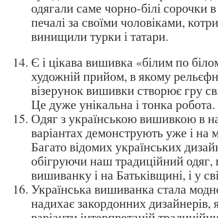
одягали саме чорно-білі сорочки в
печалі за своїми чоловіками, котри
винищили турки і татари.
Є і цікава вишивка «білим по біло
художній прийом, в якому рельєф
візерунок вишивки створює гру сві
Це дуже унікальна і тонка робота.
Одяг з українською вишивкою в н
варіантах демонструють уже і на 
Багато відомих українських дизайн
обігруючи наш традиційний одяг,
вишиванку і на Батьківщині, і у сві
Українська вишиванка стала модно
надихає закордонних дизайнерів, 
варіанти інтерпретацій традиційн