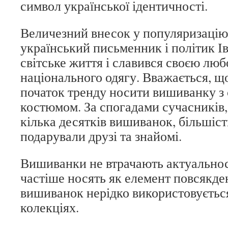
символ української ідентичності.
Величезний внесок у популяризацію
український письменник і політик Ів
світське життя і славився своєю люб
національного одягу. Вважається, щ
початок тренду носити вишиванку з
костюмом. За спогадами сучасників,
кілька десятків вишиванок, більшіст
подарували друзі та знайомі.
Вишиванки не втрачають актуальності
частіше носять як елемент повсякде
вишиванок нерідко використовуєтьс
колекціях.