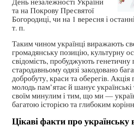
День незалежності України
та на Покрову Пресвятої
Богородиці, чи на 1 вересня і останн
т. п.
Таким чином українці виражають св
громадянську позицію, культурну ос
свідомість, пробуджують генетичну 
стародавньому одязі закодовано бага
добробуту, краси та оберегів. Акція
молодь пам’ятає й шанує українські 
своїм минулим і тим, що ми — украї
багатою історією та глибоким корін
Цікаві факти про українську