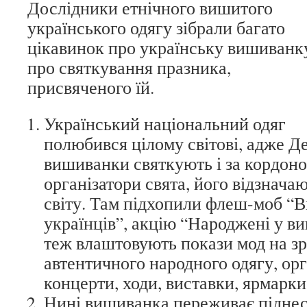
Дослідники етнічного вишитого
українського одягу зібрали багато
цікавинок про українську вишиванку
про святкування празника,
присвяченого їй.
Український національний одяг
полюбився цілому світові, адже Д
вишиванки святкують і за кордон
організатори свята, його відзначаю
світу. Там підхопили флеш-моб “
українців”, акцію “Народжені у виш
теж влаштовують покази мод на зр
автентичного народного одягу, ор
концерти, ходи, виставки, ярмарки
Нині вишиванка переживає піднес