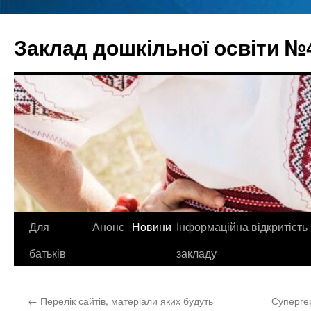
Перейти
до
Заклад дошкільної освіти №
вмісту
Для
Анонс
Новини
Інформаційна відкритість
батьків
закладу
←
Перелік сайтів, матеріали яких будуть
Супергер