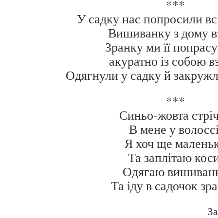
***
У садку нас попросили всі
Вишиванку з дому в
Зранку ми її попрасу
акуратно із собою в
Одягнули у садку й закружл
***
Синьо-жовта стрі
В мене у волоссі
Я хоч ще малень
Та заплітаю коси
Одягаю вишиван
Та іду в садочок зр
За