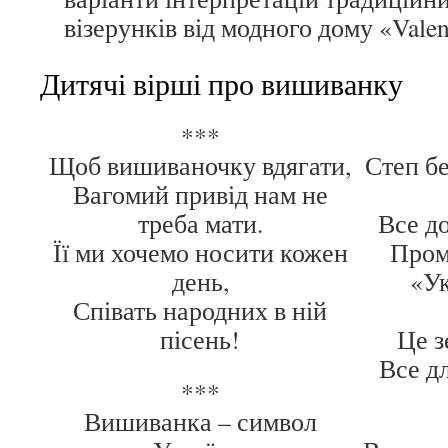
візерунків від модного дому «Valen
Дитячі вірші про вишиванку
***
Щоб вишиваночку вдягати,
Степ бе
Вагомий привід нам не
треба мати.
Все до
Її ми хочемо носити кожен
Промо
день,
«Ук
Співать народних в ній
пісень!
Це з
Все дл
***
Вишиванка – символ