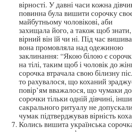
вірності. У давні часи кожна дівчи
повинна була вишити сорочку сво
майбутньому чоловікові, аби
захищала його, а також щоб знати,
вірний він їй чи ні. Під час вишив
вона промовляла над одежиною
заклинання: “Якою білою є сорочк
на тілі, таким щоб і чоловік до жі
сорочка втрачала свою білизну піс
то рахувалося, що коханий зраджу
повір’ям вважалося, що чумаки до
сорочки тільки одній дівчині, інш
сакрального ритуалу не допускал
чумак підтверджував вірність коха
Колись вишита українська сорочка