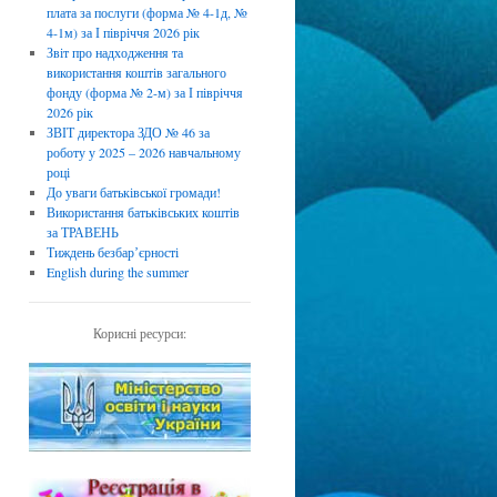
плата за послуги (форма № 4-1д, №
4-1м) за І півріччя 2026 рік
Звіт про надходження та
використання коштів загального
фонду (форма № 2-м) за І півріччя
2026 рік
ЗВІТ директора ЗДО № 46 за
роботу у 2025 – 2026 навчальному
році
До уваги батьківської громади!
Використання батьківських коштів
за ТРАВЕНЬ
Тиждень безбарʼєрності
English during the summer
Корисні ресурси: