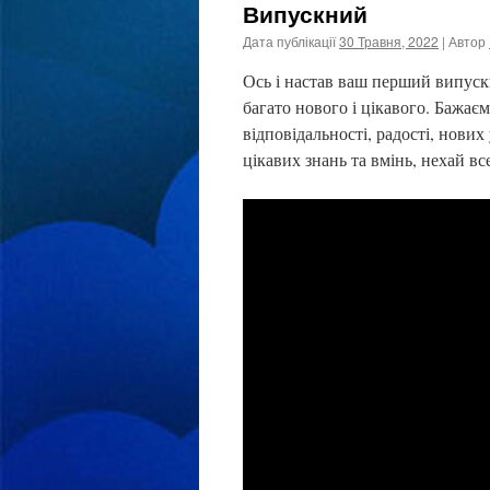
Випускний
Дата публікації
30 Травня, 2022
| Автор
Ось і настав ваш перший випуск
багато нового і цікавого. Бажає
відповідальності, радості, нових 
цікавих знань та вмінь, нехай вс