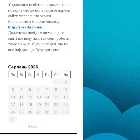
Управління освіти повідомляє про
повернення до попередньої адреси
сайту управління освіти
Рівненського міськвиконкому:
http://rosvita.rv.ua/
Додатково повідомляємо, що на
сайті ще ведуться технічні роботи,
тому можуть бути випадки, що не
вся інформація буде доступною.
Серпень 2026
Пн
Вт
Ср
Чт
Пт
Сб
Нд
1
2
3
4
5
6
7
8
9
10
11
12
13
14
15
16
17
18
19
20
21
22
23
24
25
26
27
28
29
30
31
« Лип