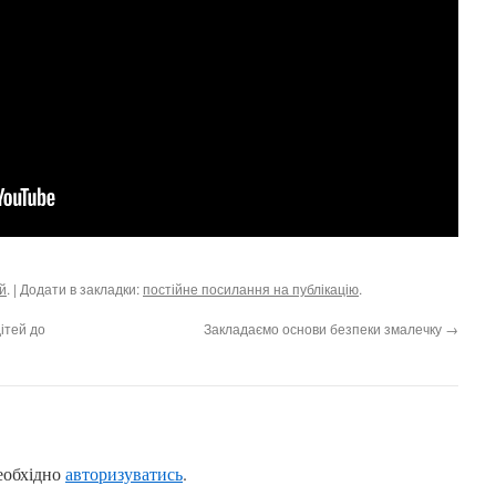
й
. | Додати в закладки:
постійне посилання на публікацію
.
ітей до
Закладаємо основи безпеки змалечку
→
еобхідно
авторизуватись
.