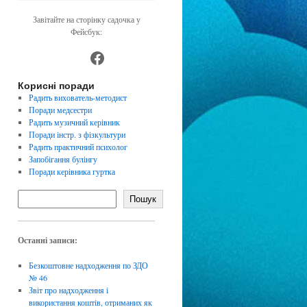
Завітайте на сторінку садочка у
Фейсбук:
https://www.facebook.com/dnz4
Корисні поради
Радить вихователь-методист
Поради медсестри
Радить музичний керівник
Поради інстр. з фізкультури
Радить практичний психолог
Запобігання булінгу
Поради керівника гуртка
Пошук
Останні записи:
Безкоштовне надходження по ЗДО
№ 46
Звіт про надходження і
використання коштів, отриманих як