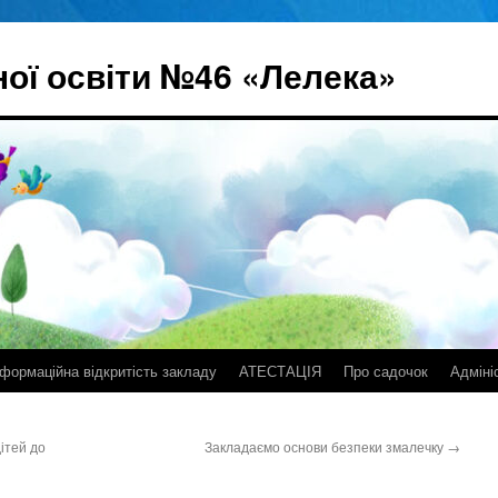
ої освіти №46 «Лелека»
нформаційна відкритість закладу
АТЕСТАЦІЯ
Про садочок
Адміні
ітей до
Закладаємо основи безпеки змалечку
→