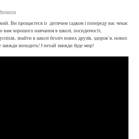
Редактор
ний. Ви прощаєтеся із дитячим садком і попереду вас чекає
мо вам хорошого навчання в школі, посидючості,
успіхів, знайти в школі безліч нових друзів, здоров’я, нових
е завжди виходить! І нехай завжди буде мир!