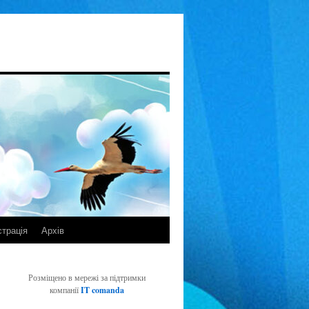
страція
Архів
Розміщено в мережі за підтримки
компанії
IT comanda