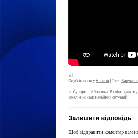
Опубліковано у
Новини
| Теґи:
Випускни
←
Супергерої безпеки. Як підготувати д
можливих надзвичайних ситуацій
Залишити відповідь
Щоб відправити коментар вам н