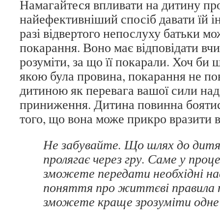
Намагайтеся впливати на дитину пр
найефективніший спосіб давати їй інс
разі відвертого непослуху батьки м
покарання. Воно має відповідати вчи
розуміти, за що її покарали. Хоч би 
якою була провина, покарання не п
дитиною як перевага вашої сили над 
приниження. Дитина повинна боятис
того, що вона може прикро вразити в
Не забувайте. Що шлях до дитя
пролягає через гру. Саме у проце
зможете передати необхідні нав
поняття про життєві правила 
зможете краще зрозуміти одне 