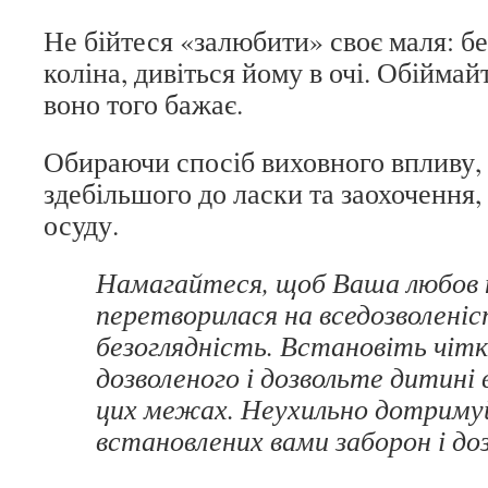
Не бійтеся «залюбити» своє маля: бе
коліна, дивіться йому в очі. Обіймай
воно того бажає.
Обираючи спосіб виховного впливу,
здебільшого до ласки та заохочення,
осуду.
Намагайтеся, щоб Ваша любов 
перетворилася на вседозволені
безоглядність. Встановіть чітк
дозволеного і дозвольте дитині 
цих межах. Неухильно дотриму
встановлених вами заборон і доз