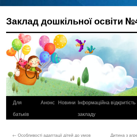
Перейти
до
Заклад дошкільної освіти №
вмісту
Для
Анонс
Новини
Інформаційна відкритість
батьків
закладу
←
Особливості адаптації дітей до умов
Дитина з агр