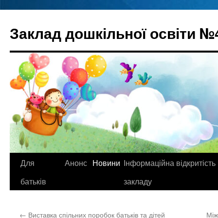
Перейти
до
Заклад дошкільної освіти №
вмісту
Для
Анонс
Новини
Інформаційна відкритість
батьків
закладу
←
Виставка спільних поробок батьків та дітей
Між