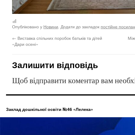
Опубліковано у
Новини
. Додати до закладок
постійне посила
←
Виставка спільних поробок батьків та дітей
Між
«Дари осені»
Залишити відповідь
Щоб відправити коментар вам необ
Заклад дошкільної освіти №46 «Лелека»