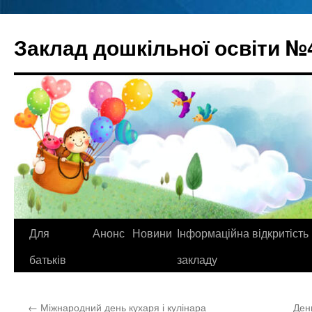
Перейти
до
Заклад дошкільної освіти №
вмісту
Для
Анонс
Новини
Інформаційна відкритість
батьків
закладу
←
Міжнародний день кухаря і кулінара
Ден