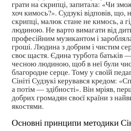
грати на скрипці, запитала: «Чи змо
хоч кимось?». Судзукі відповів, що,
скрипці, малюк стане не кимось, а г
людиною. Не варто вимагати від дит
професійним музикантом і зароблял
гроші. Людина з добрим і чистим се
своє щастя. Єдина турбота батьків 
чесною людиною, щоб в неї були чис
благородне серце. Тому у своїй педаг
Сініті Судзукі керувався кредом: «С
а потім — здібності». Він мріяв, пер
добрих громадян своєї країни з на
якостями.
Основні принципи методики Сін