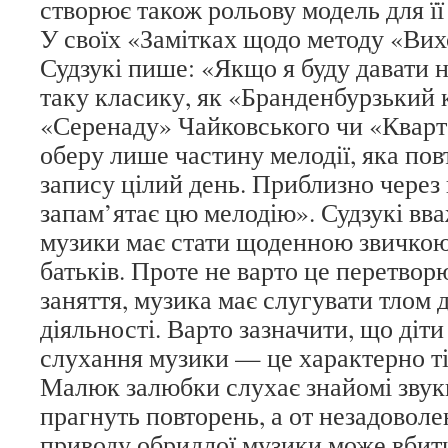
створює також рольову модель для її
У своїх «Замітках щодо методу «Вих
Судзукі пише: «Якщо я буду давати 
таку класику, як «Бранденбурзький 
«Серенаду» Чайковського чи «Кварте
оберу лише частину мелодії, яка по
запису цілий день. Приблизно через 
запам’ятає цю мелодію». Судзукі вв
музики має стати щоденною звичкою 
батьків. Проте не варто це перетвор
заняття, музика має слугувати тлом 
діяльності. Варто зазначити, що діт
слухання музики — це характерно ті
Малюк залюбки слухає знайомі звуки 
прагнуть повторень, а от незадоволен
приводу обридлої музики може вбити