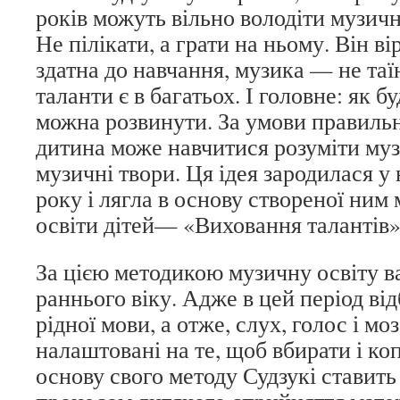
років можуть вільно володіти музич
Не пілікати, а грати на ньому. Він в
здатна до навчання, музика — не таї
таланти є в багатьох. І головне: як бу
можна розвинути. За умови правиль
дитина може навчитися розуміти муз
музичні твори. Ця ідея зародилася у
року і лягла в основу створеної ним
освіти дітей— «Виховання талантів»
За цією методикою музичну освіту в
раннього віку. Адже в цей період ві
рідної мови, а отже, слух, голос і м
налаштовані на те, щоб вбирати і ко
основу свого методу Судзукі ставить