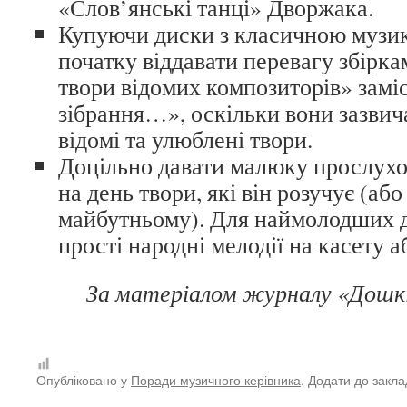
«Слов’янські танці» Дворжака.
Ку­пуючи диски з класичною музи
початку віддавати перевагу збірк
твори відомих композиторів» замі
зібрання…», оскільки вони зазвич
відомі та улюблені твори.
Доцільно давати малюку прослухов
на день твори, які він розучує (або
майбутньому). Для наймолодших д
прості народні мелодії на касету а
За матеріалом журналу «Дошкі
Опубліковано у
Поради музичного керівника
. Додати до закл