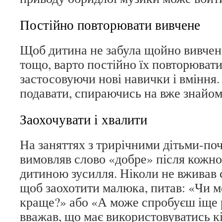
Постійно повторювати вивчене
Щоб дитина не забула щойно вивчен
тощо, варто постійно їх повторюват
застосовуючи нові навички і вміння.
подавати, спираючись на вже знайомі
Заохочувати і хвалити
На заняттях з трирічними дітьми-по
вимовляв слово «добре» після кожно
дитиною зусилля. Ніколи не вживав 
щоб заохотити малюка, питав: «Чи 
краще?» або «А може спробуєш іще р
вважав, що має використовуватись кі