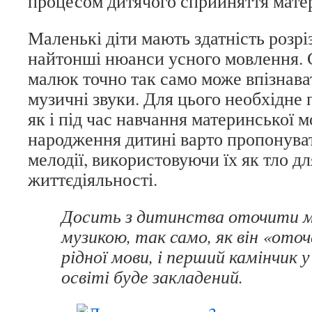
процесом дитячого сприйняття мате
Маленькі діти мають здатність розрі
найтонші нюанси усного мовлення. С
малюк точно так само може впізнават
музичні звуки. Для цього необ­хідне
як і під час навчання материнської м
народження дитині варто пропонуват
мелодії, використовуючи їх як тло дл
життєдіяльності.
Досить з дитинства оточити 
музикою, так само, як він «ото
рідної мови, і перший камінчик у
освіті буде закладений.