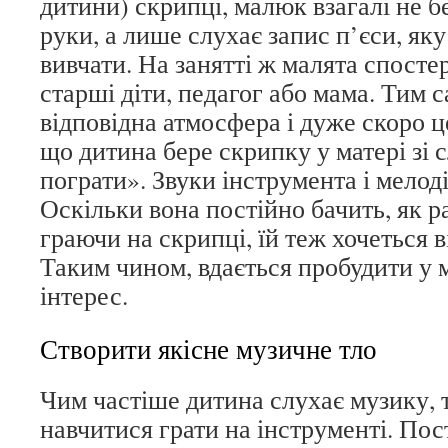
дитини) скрипці, малюк взагалі не б
руки, а лише слухає запис п’єси, яку
вивчати. На занятті ж малята спосте
старші діти, педагог або мама. Тим 
відповідна атмосфера і дуже скоро ц
що дитина бере скрипку у матері зі 
пограти». Звуки інструмента і мелоді
Оскільки вона постійно бачить, як ра
граючи на скрипці, їй теж хочеться в
Таким чином, вдається пробудити у
інтерес.
Створити якісне музичне тло
Чим частіше дитина слухає музику, 
навчитися грати на інструменті. Пос