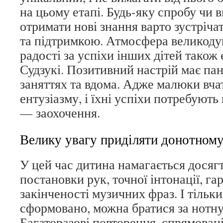
на цьому етапі. Будь-яку спробу чи 
отримати нові знання варто зустріч
та підтримкою. Атмосфера великодуш
радості за успіхи інших дітей також
Судзукі. Позитивний настрій має па
заняттях та вдома. Адже малюки вча
ентузіазму, і їхні успіхи потребують
— заохочення.
Велику увагу приділяти донотному
У цей час дитина намагається досяг
постановки рук, точної інтонації, га
закінченості музичних фраз. І тільки 
сформовано, можна братися за нотну
Багаторазові повторення, спрямовані