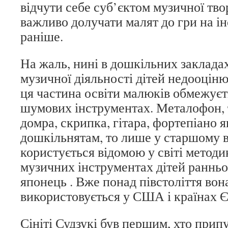
відчути себе суб’єктом музичної тво
важливо долучати малят до гри на і
раніше.
На жаль, нині в дошкільних заклада
музичної діяльності дітей недооціню
ця частина освіти малюків обмежуєт
шумових інструментах. Металофон, т
домра, скрипка, гітара, фортепіано 
дошкільнятам, то лише у старшому в
користується відомою у світі метод
музичних інструментах дітей ранньог
японець . Вже понад півстоліття во
використовується у США і країнах 
Сініті Судзукі був першим, хто припу