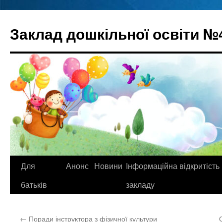
Перейти
до
Заклад дошкільної освіти №
вмісту
Для
Анонс
Новини
Інформаційна відкритість
батьків
закладу
←
Поради інструктора з фізичної культури