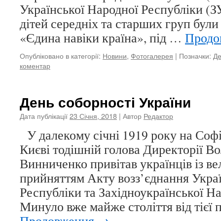
Української Народної Республіки (З
дітей середніх та старших груп були
«Єдина навіки країна», під …
Продо
Опубліковано в категорії:
Новини
,
Фотогалерея
|
Позначки:
Де
коментар
День соборності України
Дата публікації
23 Січня, 2018
| Автор
Редактор
У далекому січні 1919 року на Соф
Києві тодішній голова Директорії В
Винниченко привітав українців із в
прийняттям Акту возз’єднання Укра
Республіки та Західноукраїнської Н
Минуло вже майже століття від тієї п
Продовження
→