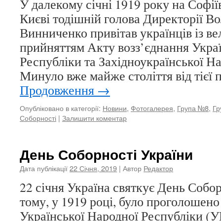
У далекому січні 1919 року на Софії
Києві тодішній голова Директорії В
Винниченко привітав українців із в
прийняттям Акту возз’єднання Укра
Республіки та Західноукраїнської Н
Минуло вже майже століття від тієї п
Продовження
→
Опубліковано в категорії:
Новини
,
Фотогалерея
,
Група №8
,
Гр
Соборності
|
Залишити коментар
День Соборності України
Дата публікації
22 Січня, 2019
| Автор
Редактор
22 січня Україна святкує День Собор
тому, у 1919 році, було проголошен
Української Народної Республіки (У