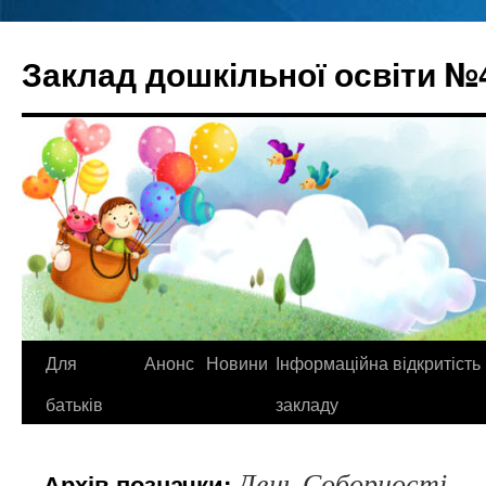
Перейти
до
Заклад дошкільної освіти №
вмісту
Для
Анонс
Новини
Інформаційна відкритість
батьків
закладу
День Соборності
Архів позначки: