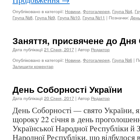
Опубліковано в категорії:
Новини
,
Фотогалерея
,
Група №4
,
Гр
Група №8
,
Група №9
,
Група №10
,
Група №11
|
Позначки:
День
Заняття, присвячене до Дня
Дата публікації
21 Січня, 2017
| Автор
Редактор
Опубліковано в категорії:
Новини
,
Фотогалерея
,
Група №6
|
П
Залишити коментар
День Соборності України
Дата публікації
20 Січня, 2017
| Автор
Редактор
День Соборності — свято України, я
щороку 22 січня в день проголошен
Української Народної Республіки й 
Народної Республіки, що відбулося в