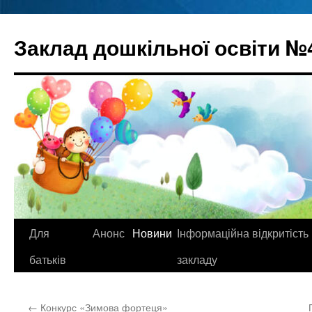
Перейти
до
Заклад дошкільної освіти №
вмісту
Для
Анонс
Новини
Інформаційна відкритість
батьків
закладу
←
Конкурс «Зимова фортеця»