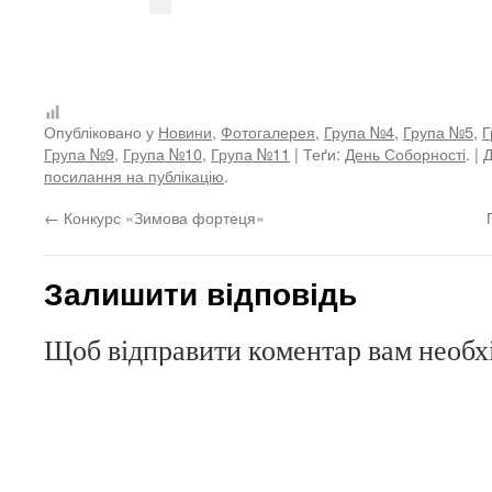
Опубліковано у
Новини
,
Фотогалерея
,
Група №4
,
Група №5
,
Г
Група №9
,
Група №10
,
Група №11
| Теґи:
День Соборності
. |
посилання на публікацію
.
←
Конкурс «Зимова фортеця»
Залишити відповідь
Щоб відправити коментар вам необ