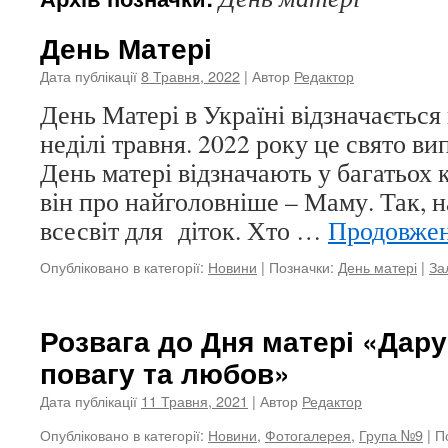
День Матері
Дата публікації
8 Травня, 2022
| Автор
Редактор
День Матері в Україні відзначається
неділі травня. 2022 року це свято ви
День матері відзначають у багатьох к
він про найголовніше – Маму. Так, н
всесвіт для діток. Хто …
Продовже
Опубліковано в категорії:
Новини
|
Позначки:
День матері
|
За
Розвага до Дня матері «Дару
повагу та любов»
Дата публікації
11 Травня, 2021
| Автор
Редактор
Опубліковано в категорії:
Новини
,
Фотогалерея
,
Група №9
|
П