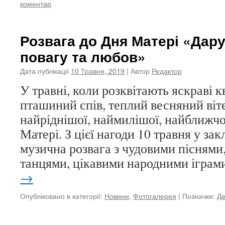
коментар
Розвага до Дня Матері «Дар
повагу та любов»
Дата публікації
10 Травня, 2019
| Автор
Редактор
У травні, коли розквітають яскраві к
пташиний спів, теплий весняний віт
найріднішої, наймилішої, найближч
Матері. З цієї нагоди 10 травня у зак
музична розвага з чудовими піснями
танцями, цікавими народними ігра
→
Опубліковано в категорії:
Новини
,
Фотогалерея
|
Позначки:
Де