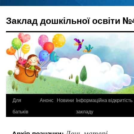
Перейти
до
Заклад дошкільної освіти №
вмісту
Для
Анонс
Новини
Інформаційна відкритість
батьків
закладу
День матері
Архів позначки: