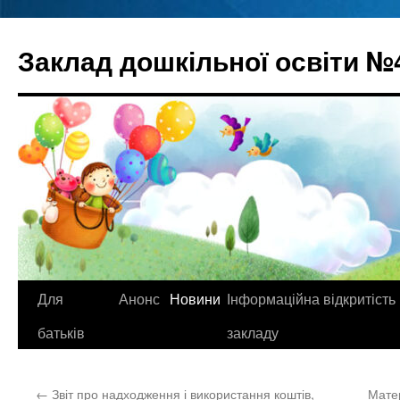
Перейти
до
Заклад дошкільної освіти №
вмісту
Для
Анонс
Новини
Інформаційна відкритість
батьків
закладу
←
Звіт про надходження і використання коштів,
Матер