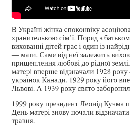
В Україні жінка споконвіку асоціюва
хранителькою сім’ї. Поряд з батьком
вихованні дітей грає і один із найрі
— мати. Саме від неї залежить вихо
прищеплення любові до рідної землі
матері вперше відзначали 1928 року 
українок Канади. 1929 року його вп
Львові. А 1939 року свято заборонил
1999 року президент Леонід Кучма п
День матері знову почали відзначати
травня.