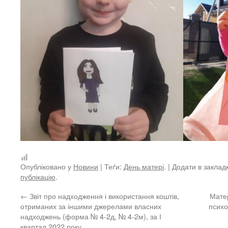
Опубліковано у
Новини
| Теґи:
День матері
. | Додати в заклад
публікацію
.
←
Звіт про надходження і використання коштів,
Матер
отриманих за іншими джерелами власних
психо
надходжень (форма № 4-2д, № 4-2м), за І
квартал 2022 року