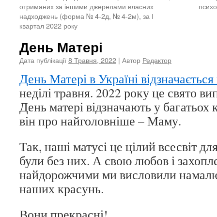
отриманих за іншими джерелами власних
психо
надходжень (форма № 4-2д, № 4-2м), за І
квартал 2022 року
День Матері
Дата публікації
8 Травня, 2022
| Автор
Редактор
День Матері в Україні відзначаєтьс
неділі травня. 2022 року це свято ви
День матері відзначають у багатьох к
він про найголовніше – Маму.
Так, наші матусі це цілий всесвіт дл
були без них. А свою любов і захоп
найдорожчими ми висловили намал
наших красунь.
Вони прекрасні!