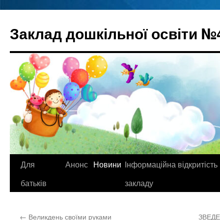
Перейти
до
Заклад дошкільної освіти №
вмісту
Для
Анонс
Новини
Інформаційна відкритість
батьків
закладу
←
Великдень своїми руками
ЗВЕДЕ