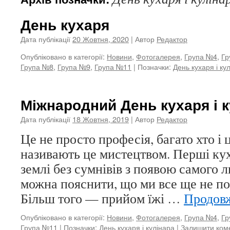
День кухаря
Дата публікації
20 Жовтня, 2020
| Автор
Редактор
Опубліковано в категорії:
Новини
,
Фотогалерея
,
Група №4
,
Гр
Група №8
,
Група №9
,
Група №11
|
Позначки:
День кухаря і ку
Міжнародний День кухаря і 
Дата публікації
18 Жовтня, 2019
| Автор
Редактор
Це не просто професія, багато хто і
називають це мистецтвом. Перші кух
землі без сумнівів з появою самого 
можна пояснити, що ми все ще не по
Більш того — прийом їжі …
Продов
Опубліковано в категорії:
Новини
,
Фотогалерея
,
Група №4
,
Гр
Група №11
|
Позначки:
День кухаря і кулінара
|
Залишити ком