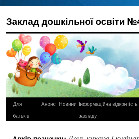
Перейти
до
Заклад дошкільної освіти №
вмісту
Для
Анонс
Новини
Інформаційна відкритість
батьків
закладу
День кухаря і куліна
Архів позначки: