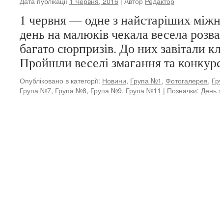
Дата публікації
1 Червня, 2016
| Автор
Редактор
1 червня — одне з найстаріших міжн
день на малюків чекала весела розв
багато сюрпризів. До них завітали к
Пройшли веселі змагання та конкур
Опубліковано в категорії:
Новини
,
Група №1
,
Фотогалерея
,
Гр
Група №7
,
Група №8
,
Група №9
,
Група №11
|
Позначки:
День 