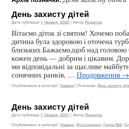
День захисту дітей
Дата публікації
1 Червня, 2022
| Автор
Редактор
Вітаємо діток зі святом! Хочемо по
дитина була здоровою і оточена тур
близьких.Бажаємо,щоб над головою 
кожен день — добрим і цікавим. Дор
ми відповідальні за щасливе майбутн
сонячних ранків, …
Продовження
Опубліковано в категорії:
Новини
|
Позначки:
День захисту діт
День захисту дітей
Дата публікації
1 Червня, 2021
| Автор
Редактор
Опубліковано в категорії:
Новини
,
Фотогалерея
,
Група №6
,
Гр