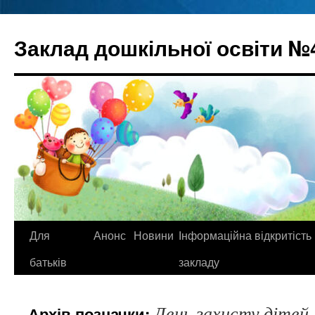
Перейти
до
Заклад дошкільної освіти №
вмісту
Для
Анонс
Новини
Інформаційна відкритість
батьків
закладу
День захисту дітей
Архів позначки: