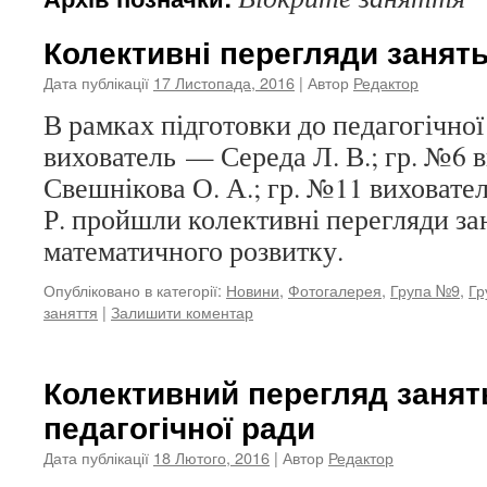
Колективні перегляди занят
Дата публікації
17 Листопада, 2016
| Автор
Редактор
В рамках підготовки до педагогічної
вихователь — Середа Л. В.; гр. №6 
Свешнікова О. А.; гр. №11 виховат
Р. пройшли колективні перегляди зан
математичного розвитку.
Опубліковано в категорії:
Новини
,
Фотогалерея
,
Група №9
,
Гр
заняття
|
Залишити коментар
Колективний перегляд занят
педагогічної ради
Дата публікації
18 Лютого, 2016
| Автор
Редактор