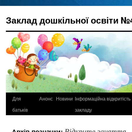
Перейти
до
Заклад дошкільної освіти №
вмісту
Для
Анонс
Новини
Інформаційна відкритість
батьків
закладу
Відкрите заняття
Архів позначки: