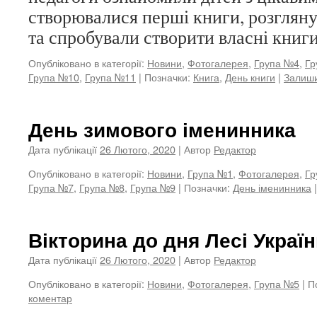
створювалися перші книги, розглянул
та спробували створити власні книги
Опубліковано в категорії:
Новини
,
Фотогалерея
,
Група №4
,
Гр
Група №10
,
Група №11
|
Позначки:
Книга
,
День книги
|
Залиши
День зимового іменинника
Дата публікації
26 Лютого, 2020
| Автор
Редактор
Опубліковано в категорії:
Новини
,
Група №1
,
Фотогалерея
,
Гр
Група №7
,
Група №8
,
Група №9
|
Позначки:
День іменинника
|
Вікторина до дня Лесі Україн
Дата публікації
26 Лютого, 2020
| Автор
Редактор
Опубліковано в категорії:
Новини
,
Фотогалерея
,
Група №5
|
П
коментар