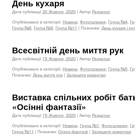
День кухаря
Дата публікації
20 Жовтня, 2020
| Автор
Редактор
Опубліковано в категорії:
Новини
,
Фотогалерея
,
Група №4
,
Гр
Група №8
,
Група №9
,
Група №11
|
Позначки:
День кухаря і ку
Всесвітній день миття рук
Дата публікації
15 Жовтня, 2020
| Автор
Редактор
Опубліковано в категорії:
Новини
,
Фотогалерея
,
Група №5
,
Гр
Позначки:
День миття рук
|
Залишити коментар
Виставка спільних робіт бать
«Осінні фантазії»
Дата публікації
15 Жовтня, 2020
| Автор
Редактор
Опубліковано в категорії:
Новини
,
Група №1
,
Фотогалерея
,
Гр
Група №11
|
Позначки:
Осінні фантазії
|
Залишити коментар