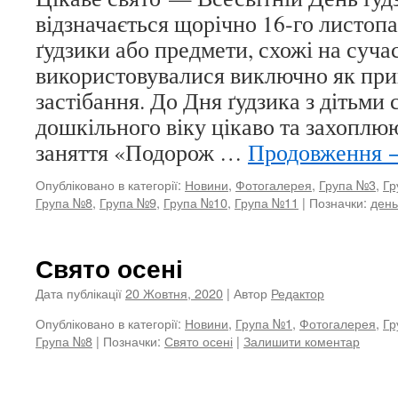
відзначається щорічно 16‑го листоп
ґудзики або предмети, схожі на сучас
використовувалися виключно як прик
застібання. До Дня ґудзика з дітьми
дошкільного віку цікаво та захоплю
заняття «Подорож …
Продовження
Опубліковано в категорії:
Новини
,
Фотогалерея
,
Група №3
,
Гр
Група №8
,
Група №9
,
Група №10
,
Група №11
|
Позначки:
день
Свято осені
Дата публікації
20 Жовтня, 2020
| Автор
Редактор
Опубліковано в категорії:
Новини
,
Група №1
,
Фотогалерея
,
Гр
Група №8
|
Позначки:
Свято осені
|
Залишити коментар