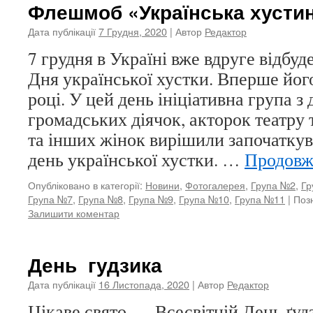
Флешмоб «Українська хусти
Дата публікації
7 Грудня, 2020
| Автор
Редактор
7 грудня в Україні вже вдруге відбу
Дня української хустки. Вперше йог
році. У цей день ініціативна група з 
громадських діячок, акторок театру 
та інших жінок вирішили започатку
день української хустки. …
Продов
Опубліковано в категорії:
Новини
,
Фотогалерея
,
Група №2
,
Гр
Група №7
,
Група №8
,
Група №9
,
Група №10
,
Група №11
|
Поз
Залишити коментар
День гудзика
Дата публікації
16 Листопада, 2020
| Автор
Редактор
Цікаве свято — Всесвітній День ґу