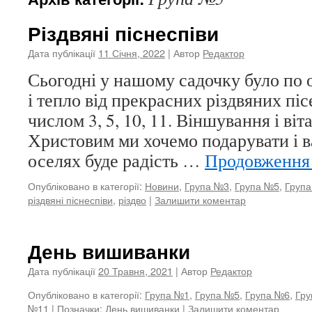
Різдвяні піснеспіви
Дата публікації
11 Січня, 2022
| Автор
Редактор
Сьогодні у нашому садочку було по
і тепло від прекрасних різдвяних піс
числом 3, 5, 10, 11. Віншування і віт
Христовим ми хочемо подарувати і в
оселях буде радість …
Продовженн
Опубліковано в категорії:
Новини
,
Група №3
,
Група №5
,
Груп
різдвяні піснеспіви
,
різдво
|
Залишити коментар
День вишиванки
Дата публікації
20 Травня, 2021
| Автор
Редактор
Опубліковано в категорії:
Група №1
,
Група №5
,
Група №6
,
Гру
№11
|
Позначки:
День вишиванки
|
Залишити коментар