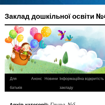
Перейти
до
Заклад дошкільної освіти №
вмісту
Для
Анонс
Новини
Інформаційна відкритість
батьків
закладу
Група №5
Архів категорії: