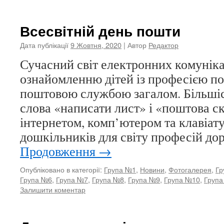
Всесвітній день пошти
Дата публікації
9 Жовтня, 2020
| Автор
Редактор
Сучасний світ електронних комуніка
ознайомленню дітей із професією по
поштовою службою загалом. Більшіст
слова «написати лист» і «поштова с
інтернетом, комп’ютером та клавіат
дошкільників для світу професій до
Продовження
→
Опубліковано в категорії:
Група №1
,
Новини
,
Фотогалерея
,
Гр
Група №6
,
Група №7
,
Група №8
,
Група №9
,
Група №10
,
Група
Залишити коментар