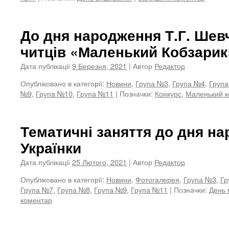
До дня народження Т.Г. Шев
читців «Маленький Кобзарик
Дата публікації
9 Березня, 2021
| Автор
Редактор
Опубліковано в категорії:
Новини
,
Група №3
,
Група №4
,
Груп
№9
,
Група №10
,
Група №11
|
Позначки:
Конкурс
,
Маленький к
Тематичні заняття до дня н
Українки
Дата публікації
25 Лютого, 2021
| Автор
Редактор
Опубліковано в категорії:
Новини
,
Фотогалерея
,
Група №3
,
Гр
Група №7
,
Група №8
,
Група №9
,
Група №11
|
Позначки:
День 
коментар