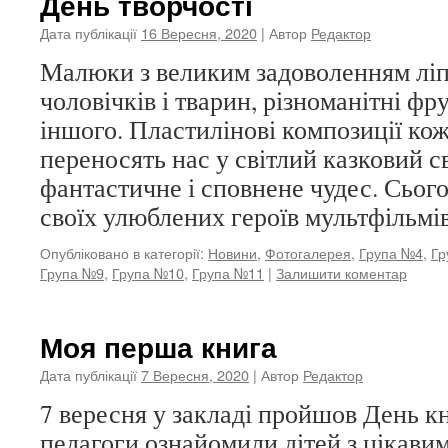
День творчості
Дата публікації
16 Вересня, 2020
| Автор
Редактор
Малюки з великим задоволенням ліп
чоловічків і тварин, різноманітні фру
іншого. Пластилінові композиції ко
переносять нас у світлий казковий св
фантастичне і сповнене чудес. Сьог
своїх улюблених героїв мультфільмів
Опубліковано в категорії:
Новини
,
Фотогалерея
,
Група №4
,
Гр
Група №9
,
Група №10
,
Група №11
|
Залишити коментар
Моя перша книга
Дата публікації
7 Вересня, 2020
| Автор
Редактор
7 вересня у закладі пройшов День к
педагоги ознайомили дітей з цікави