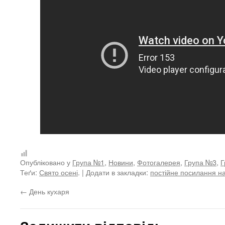
Опубліковано у
Група №1
,
Новини
,
Фотогалерея
,
Група №3
,
Г
Теґи:
Свято осені
. | Додати в закладки:
постійне посилання на
←
День кухаря