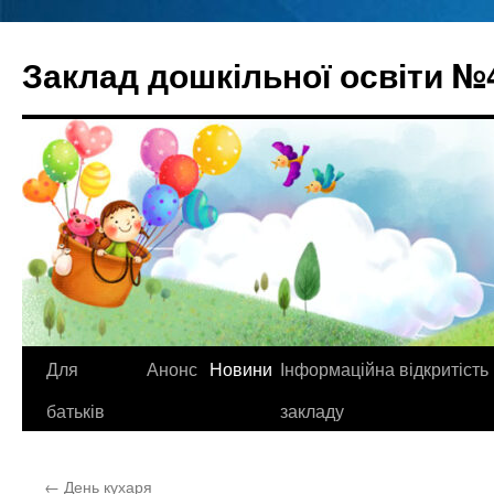
Перейти
до
Заклад дошкільної освіти №
вмісту
Для
Анонс
Новини
Інформаційна відкритість
батьків
закладу
←
День кухаря