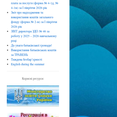
плата за послуги (форма № 4-1д, №
4-1м) за І півріччя 2026 рік
Звіт про надходження та
використання коштів загального
фонду (форма № 2-м) за І півріччя
2026 рік
ЗВІТ директора ЗДО № 46 за
роботу у 2025 – 2026 навчальному
році
До уваги батьківської громади!
Використання батьківських коштів
за ТРАВЕНЬ
Тиждень безбарʼєрності
English during the summer
Корисні ресурси: