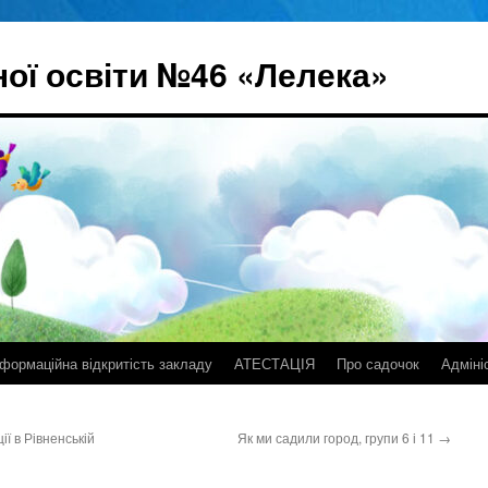
ої освіти №46 «Лелека»
нформаційна відкритість закладу
АТЕСТАЦІЯ
Про садочок
Адміні
ії в Рівненській
Як ми садили город, групи 6 і 11
→