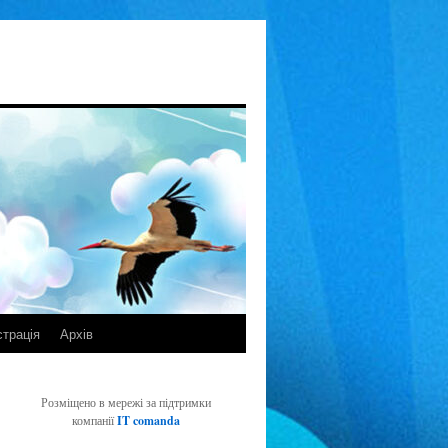
страція
Архів
Розміщено в мережі за підтримки
компанії
IT comanda