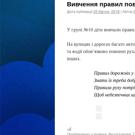
Вивчення правил пов
Дата публікації
25 Квітня, 2018
| Автор
У групі №10 діти вивчали правил
На вулицях і дорогах багато авто
та водії обов’язково повинні ру
інших.
Правил дорожніх у 
Знати їх треба доб
Правила руху потрі
Щоб небезпечних шл
Опубліковано у
Новини
,
Фотогалерея
,
Г