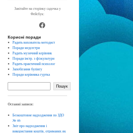
Завітайте на сторінку садочка у
Фейсбук:
https://www.facebook.com/dnz4
Корисні поради
Радить вихователь-методист
Поради медсестри
Радить музичний керівник
Поради інстр. з фізкультури
Радить практичний психолог
Запобігання булінгу
Поради керівника гуртка
Пошук
Останні записи:
Безкоштовне надходження по ЗДО
№ 46
Звіт про надходження і
використання коштів, отриманих як