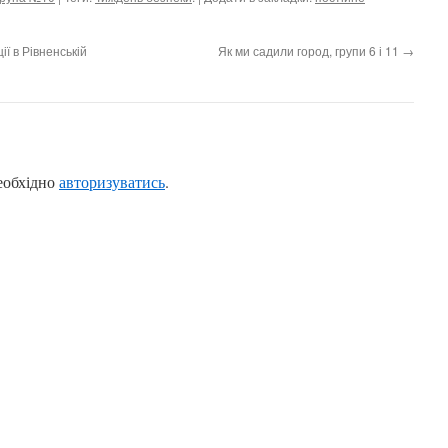
ії в Рівненській
Як ми садили город, групи 6 і 11
→
еобхідно
авторизуватись
.