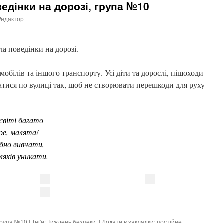
едінки на дорозі, група №10
Редактор
а поведінки на дорозі.
мобілів та іншого транспорту. Усі діти та дорослі, пішоходи
хатися по вулиці так, щоб не створювати перешкоди для руху
світі багато
ре, малята!
бно вивчати,
яхів уникати.
рупа №10
| Теґи:
Тиждень безпеки
. | Додати в закладки:
постійне