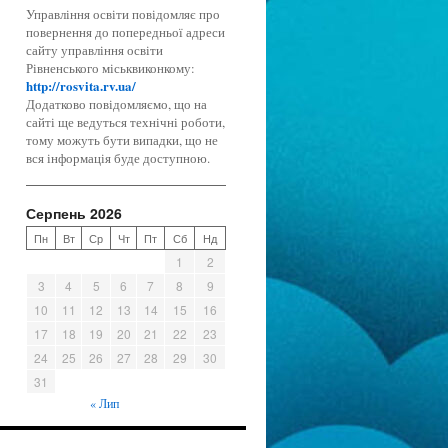
Управління освіти повідомляє про
повернення до попередньої адреси
сайту управління освіти
Рівненського міськвиконкому:
http://rosvita.rv.ua/
Додатково повідомляємо, що на
сайті ще ведуться технічні роботи,
тому можуть бути випадки, що не
вся інформація буде доступною.
Серпень 2026
Пн
Вт
Ср
Чт
Пт
Сб
Нд
1
2
3
4
5
6
7
8
9
10
11
12
13
14
15
16
17
18
19
20
21
22
23
24
25
26
27
28
29
30
31
« Лип