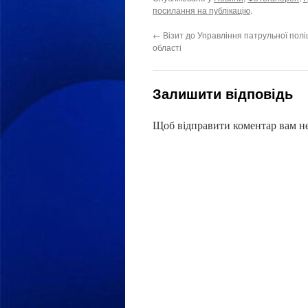
посилання на публікацію
.
←
Візит до Управління патрульної поліц
області
Залишити відповідь
Щоб відправити коментар вам н