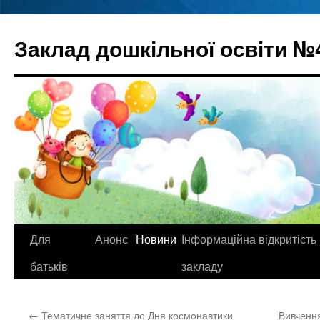
Перейти
до
Заклад дошкільної освіти №
вмісту
Для
Анонс
Новини
Інформаційна відкритість
батьків
закладу
←
Тематичне заняття до Дня космонавтики
Вивчення