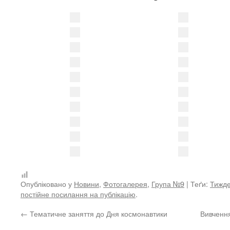
Опубліковано у
Новини
,
Фотогалерея
,
Група №9
| Теґи:
Тижде
постійне посилання на публікацію
.
←
Тематичне заняття до Дня космонавтики
Вивчення