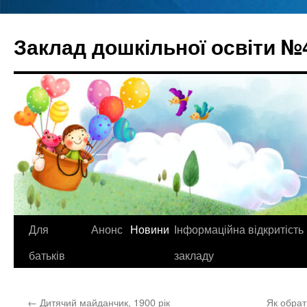
Перейти
до
Заклад дошкільної освіти №
вмісту
Для
Анонс
Новини
Інформаційна відкритість
батьків
закладу
←
Дитячий майданчик, 1900 рік
Як обрат