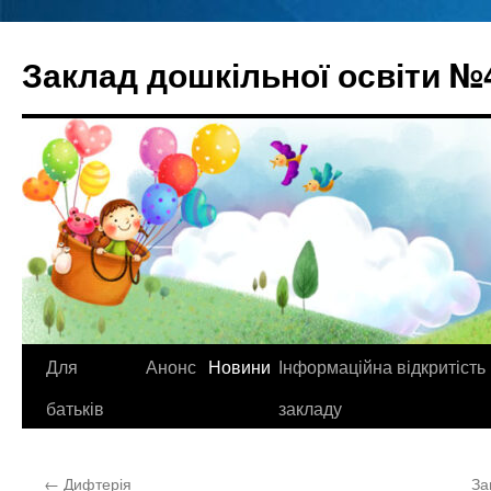
Перейти
до
Заклад дошкільної освіти №
вмісту
Для
Анонс
Новини
Інформаційна відкритість
батьків
закладу
←
Дифтерія
За