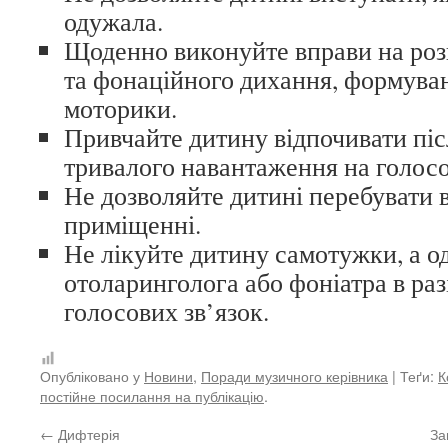
одужала.
Щоденно виконуйте вправи на розв
та фонаційного дихання, формуван
моторики.
Привчайте дитину відпочивати піс
тривалого навантаження на голосов
Не дозволяйте дитині перебувати 
приміщенні.
Не лікуйте дитину самотужки, а од
отоларинголога або фоніатра в ра
голосових зв’язок.
Опубліковано у
Новини
,
Поради музичного керівника
| Теґи:
К
постійне посилання на публікацію
.
←
Дифтерія
За