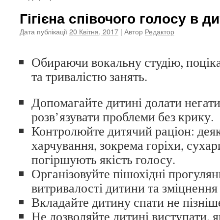
Гігієна співочого голосу в д
Дата публікації
20 Квітня, 2017
| Автор
Редактор
Обираючи вокальну студію, поцік
та тривалістю занять.
Допомагайте дитині долати негатив
розв’язувати проблеми без крику.
Контролюйте дитячий раціон: деяк
харчування, зокрема горіхи, сухари
погіршують якість голосу.
Організовуйте пішохідні прогулян
витривалості дитини та зміцнення ї
Вкладайте дитину спати не пізніше
Не дозволяйте дитині виступати, 