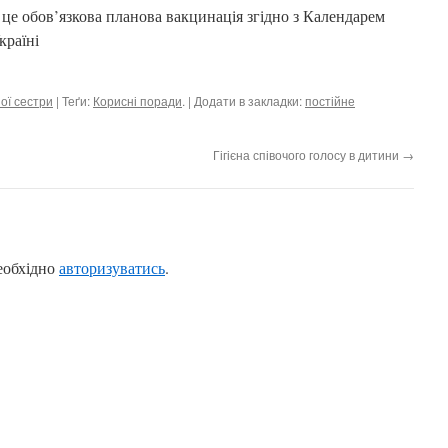
е обов’язкова планова вакцинація згідно з Календарем
країні
ої сестри
| Теґи:
Корисні поради
. | Додати в закладки:
постійне
Гігієна співочого голосу в дитини
→
еобхідно
авторизуватись
.