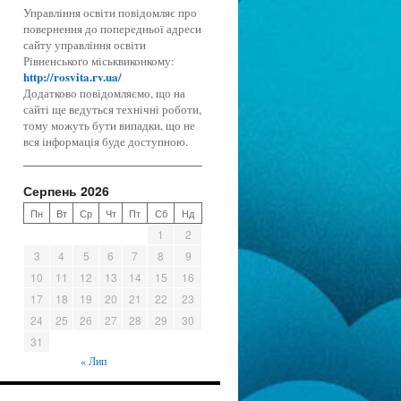
Управління освіти повідомляє про
повернення до попередньої адреси
сайту управління освіти
Рівненського міськвиконкому:
http://rosvita.rv.ua/
Додатково повідомляємо, що на
сайті ще ведуться технічні роботи,
тому можуть бути випадки, що не
вся інформація буде доступною.
Серпень 2026
Пн
Вт
Ср
Чт
Пт
Сб
Нд
1
2
3
4
5
6
7
8
9
10
11
12
13
14
15
16
17
18
19
20
21
22
23
24
25
26
27
28
29
30
31
« Лип