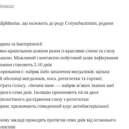
Редактор
diphtheriae, що належить до роду Corynebacterium, родини
дина та бактеріоносії
яно-крапельним шляхом разом із краплями слини та слизу
 кашлю. Можливий і контактно-побутовий шлях інфікування
вання становить 2-10 днів
ювання є: набряк і/або запалення мигдаликів; щільна
й оболонці мигдаликів, носа, ротоглотки та гортані;
 втрата голосу, «бичача шия» — набряк м’яких тканин шиї
ного-семи днів. Ізоляцію припиняють після двох
ріологічного дослідження слизу з ротоглотки
хворим, призначають семиденний курс антибактеріальної
ному закладі проводять протягом семи днів від останнього
олективі