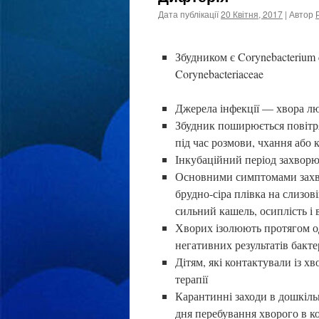
Дата публікації
20 Квітня, 2017
| Автор
Збудником є Corynebacterium 
Corynebacteriaceae
Джерела інфекції — хвора лю
Збудник поширюється повітр
під час розмови, чхання або
Інкубаційний період захворю
Основними симптомами захвор
брудно-сіра плівка на слизові
сильний кашель, осиплість і
Хворих ізолюють протягом од
негативних результатів бакте
Дітям, які контактували із 
терапії
Карантинні заходи в дошкіль
дня перебування хворого в к