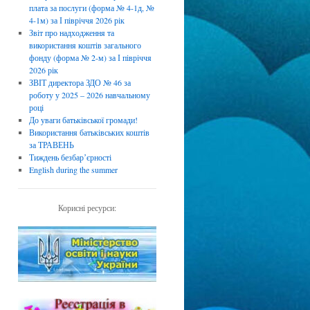
плата за послуги (форма № 4-1д, №
4-1м) за І півріччя 2026 рік
Звіт про надходження та
використання коштів загального
фонду (форма № 2-м) за І півріччя
2026 рік
ЗВІТ директора ЗДО № 46 за
роботу у 2025 – 2026 навчальному
році
До уваги батьківської громади!
Використання батьківських коштів
за ТРАВЕНЬ
Тиждень безбарʼєрності
English during the summer
Корисні ресурси: