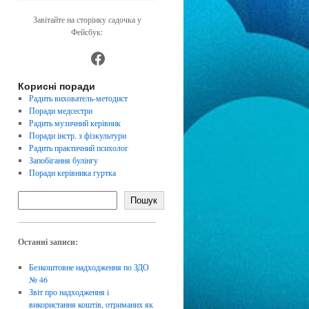
Завітайте на сторінку садочка у
Фейсбук:
https://www.facebook.com/dnz4
Корисні поради
Радить вихователь-методист
Поради медсестри
Радить музичний керівник
Поради інстр. з фізкультури
Радить практичний психолог
Запобігання булінгу
Поради керівника гуртка
Пошук
Останні записи:
Безкоштовне надходження по ЗДО
№ 46
Звіт про надходження і
використання коштів, отриманих як