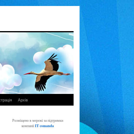
страція
Архів
Розміщено в мережі за підтримки
компанії
IT comanda