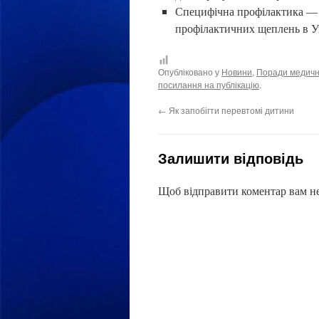
Специфічна профілактика — ц
профілактичних щеплень в У
Опубліковано у
Новини
,
Поради медичн
посилання на публікацію
.
←
Як запобігти перевтомі дитини
Залишити відповідь
Щоб відправити коментар вам н