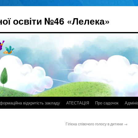
ої освіти №46 «Лелека»
нформаційна відкритість закладу
АТЕСТАЦІЯ
Про садочок
Адміні
Гігієна співочого голосу в дитини
→