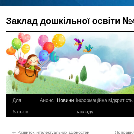
Перейти
до
Заклад дошкільної освіти №
вмісту
Для
Анонс
Новини
Інформаційна відкритість
батьків
закладу
←
Розвиток інтелектуальних здібностей
Як правил