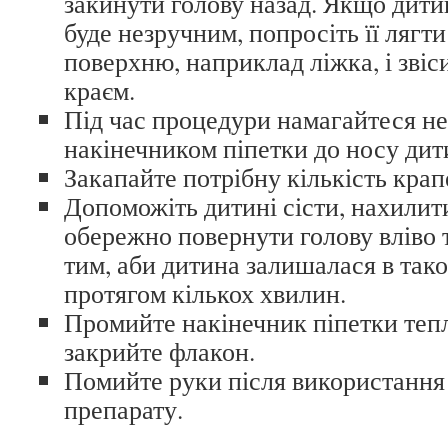
закинути голову назад. Якщо дити
буде незручним, попросіть її лягт
поверхню, наприклад ліжка, і звіс
краєм.
Під час процедури намагайтеся не
накінечником піпетки до носу дит
Закапайте потрібну кількість крапе
Допоможіть дитині сісти, нахилити
обережно повернути голову вліво т
тим, аби дитина залишалася в так
протягом кількох хвилин.
Промийте накінечник піпетки теп
закрийте флакон.
Помийте руки після використання
препарату.