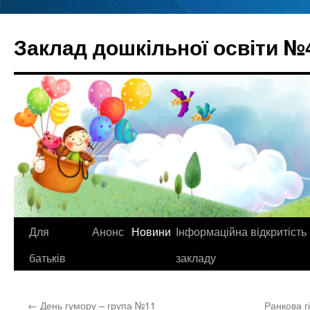
Перейти
до
Заклад дошкільної освіти №
вмісту
Для
Анонс
Новини
Інформаційна відкритість
батьків
закладу
←
День гумору – група №11
Ранкова г