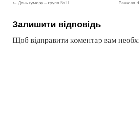
←
День гумору – група №11
Ранкова г
Залишити відповідь
Щоб відправити коментар вам необ