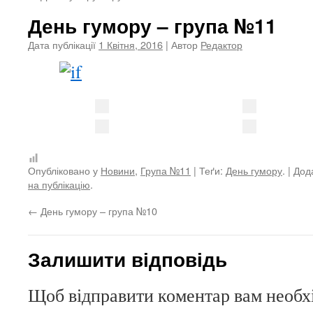
День гумору – група №11
Дата публікації
1 Квітня, 2016
| Автор
Редактор
Опубліковано у
Новини
,
Група №11
| Теґи:
День гумору
. | До
на публікацію
.
←
День гумору – група №10
Залишити відповідь
Щоб відправити коментар вам необ