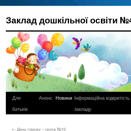
Перейти
до
Заклад дошкільної освіти №
вмісту
Для
Анонс
Новини
Інформаційна відкритість
батьків
закладу
←
День гумору – група №10