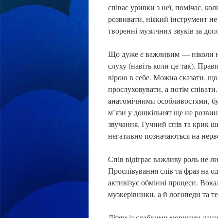
співає уривки з неї, помічає, к
розвивати, ніякий інструмент не
творенні музичних звуків за доп
Що дуже є важливим — ніколи не 
слуху (навіть коли це так). Прав
вірою в себе. Можна сказати, що
прослуховувати, а потім співати
анатомічними особливостями, бу
м’язи у дошкільнят ще не розвин
звучання. Гучний спів та крик ш
негативно позначаються на нерво
Спів відіграє важливу роль не л
Проспівування слів та фраз на о
активізує обмінні процеси. Вока
музкерівники, а й логопеди та т
Дітям із слабкими мовними дани