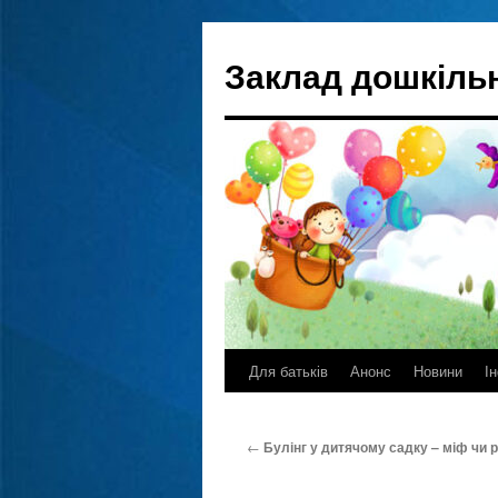
Перейти
до
Заклад дошкільн
вмісту
Для батьків
Анонс
Новини
І
←
Булінг у дитячому садку – міф чи 