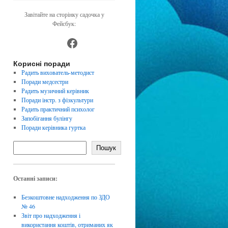
Завітайте на сторінку садочка у
Фейсбук:
https://www.facebook.com/dnz4
Корисні поради
Радить вихователь-методист
Поради медсестри
Радить музичний керівник
Поради інстр. з фізкультури
Радить практичний психолог
Запобігання булінгу
Поради керівника гуртка
Пошук
Останні записи:
Безкоштовне надходження по ЗДО
№ 46
Звіт про надходження і
використання коштів, отриманих як