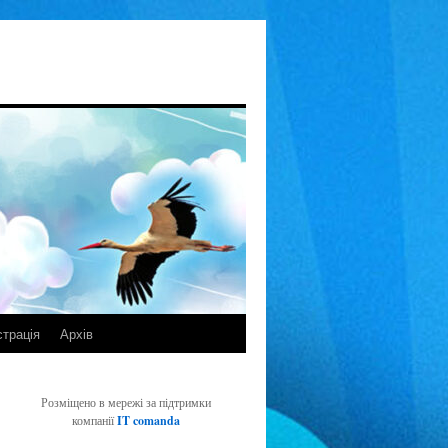
страція
Архів
Розміщено в мережі за підтримки
компанії
IT comanda