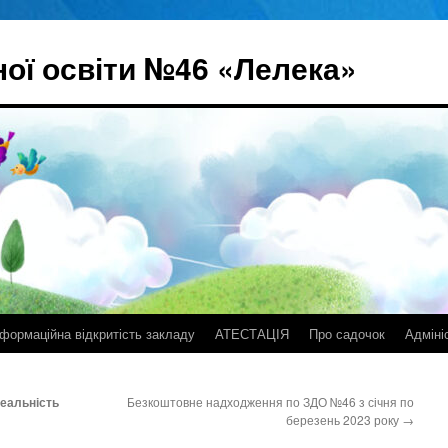
ої освіти №46 «Лелека»
нформаційна відкритість закладу
АТЕСТАЦІЯ
Про садочок
Адміні
реальність
Безкоштовне надходження по ЗДО №46 з січня по
березень 2023 року
→