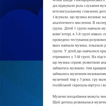
досліджували роль слухання муз
інтелектуальному ставленні дит
з’ясували, що музика впливає н
аналітичного мислення. В експер
групи. Дітей 1 групи навчали му
комп’ютері, в 3‑й групі ніяких 
проведено тестування розумових 
яких навчали музики, показали р
групи. У дітей,що навчалися пр
отриманих у 3‑ій групі. На підс
що музика сприяє розвиткові ан
займатись музикою, тим кращим б
займались музичним вихованням
музичний твір у 3 роки, гру мал
італійський скрипаль-віртуоз і 
Музичні вподобання можуть чима
Щоб дитина розвивалася музично,