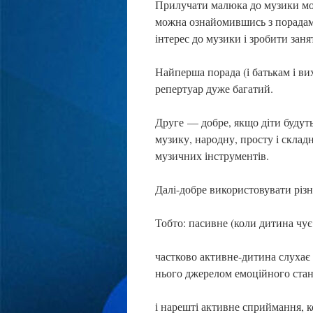
Прилучати малюка до музики мож
можна ознайомившись з порадам
інтерес до музики і зробити зан
Найперша порада (і батькам і ви
репертуар дуже багатий.
Друге — добре, якщо діти будут
музику, народну, просту і склад
музичних інструментів.
Далі-добре використовувати різ
Тобто: пасивне (коли дитина чує
частково активне-дитина слухає 
нього джерелом емоційного стан
і нарешті активне сприймання, к