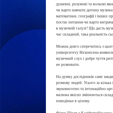
душевні, розумові та вольові яко
чи варто навчати дитину музики
математики, географії і інших п
постає питання-чи варто витрача
в музичній галузі? Що дасть муз
час складний, така реальність с
Можна довго сперечатись з цього
університету Вісконсена виявил
музичний слух і добре чуття ритм
не розвивати.
На думку дослідників саме завд
розмову людей. Усього за кілька 
звуковисотно та інтонаційно орг
малюка якісно змінюються складов
поведінки в цілому.
Фізик Шидв з Каліфорнійського у