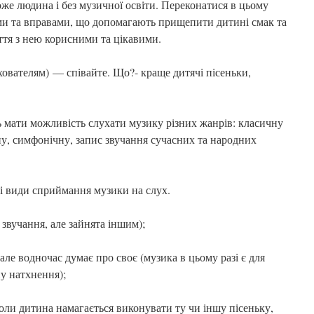
е людина і без музичної освіти. Переконатися в цьому
и та вправами, що допомагають прищепити дитині смак та
яття з нею корисними та цікавими.
хователям) — співайте. Що?- краще дитячі пісеньки,
ь мати можливість слухати музику різних жанрів: класичну
ну, симфонічну, запис звучання сучасних та народних
ні види сприймання музики на слух.
 звучання, але зайнята іншим);
але водночас думає про своє (музика в цьому разі є для
у натхнення);
оли дитина намагається виконувати ту чи іншу пісеньку,