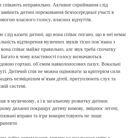
оли співають неправильно. Активне сприймання слід
 замінить дитині переживання безпосередньої участі в
омогою власного голосу, власних відчуттів.
слід казати дитині, що вона співає погано, що в неї немає
ильність відтворення музичних звуків тісно пов’язана з
 вона співає майже правильно, але звук треба спочатку
. Багато в чому властивості голосу визначаються
довою гортані, об’ємом навколоносових пазух. Вокальні
уті. Дитячий спів не можна оцінювати за критерієм сили
кодять незміцнілим м’язам дітей, притуплюють слух та
вій системі.
ише в музичному, а і в загальному розвитку дитини.
дному диханні покращує дитячу вимову, зміцнює легені,
лізовані вправи та ігри використовують не лише
ерапевти.
ми добре допомагають вправи на поєднання співу з