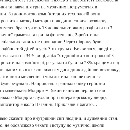
ики та навчання гри на музичних інструментах в
ини. За допомогою комп’ютерних технологій вони
а розвиток мозку і моторики людини, сприяє розвитку
именті брало участь 78 дошкільнят, яких розділили на 3
зичної грамоти та гри на фортепіано, 2‑роботи на
спеціальних занять не проводили.Через півроку було
здібностей дітей в усіх 3‑ох групах. Виявилося, що діти,
езультати на 34% вищі, аніж їх однолітки з контрольної 3
ацювати на комп’ютері, результати були на 28% кращими від
таві даних цього експерименту дослідники дійшли висновку,
алітичного мислення, і чим дитина раніше починає
уде результат. Наприклад: з раннього віку серйозно
 з маленьким Моцартом, (який написав перший свій
енького Моцарта слухали при імператорському дворі),
композитор Ніколо Паганіні. Прикладів є багато…
ло сказати про внутрішній світ людини, її душевний стан.
 не обов’язково чекати ї вступу до музичної школи.