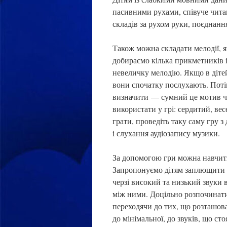
пасивними рухами, співуче чита
складів за рухом руки, поєднанн
Також можна складати мелодії, я
добираємо кілька прикметників і
невеличку мелодію. Якщо в діте
вони спочатку послухають. Поті
визначити — сумний це мотив чи
використати у грі: сердитий, ве
грати, проведіть таку саму гру
і слухання аудіозапису музики.
За допомогою гри можна навчити 
Запропонуємо дітям заплющити оч
черзі високий та низький звуки 
між ними. Доцільно розпочинати
переходячи до тих, що розташова
до мінімальної, до звуків, що с