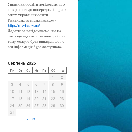
Управління освіти повідомляє про
повернення до попередньої адреси
сайту управління освіти
Рівненського міськвиконкому:
http://rosvita.rv.ua/
Додатково повідомляємо, що на
сайті ще ведуться технічні роботи,
тому можуть бути випадки, що не
вся інформація буде доступною.
Серпень 2026
Пн
Вт
Ср
Чт
Пт
Сб
Нд
1
2
3
4
5
6
7
8
9
10
11
12
13
14
15
16
17
18
19
20
21
22
23
24
25
26
27
28
29
30
31
« Лип