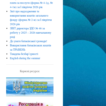
плата за послуги (форма № 4-1д, №
4-1м) за І півріччя 2026 рік
Звіт про надходження та
використання коштів загального
фонду (форма № 2-м) за І півріччя
2026 рік
ЗВІТ директора ЗДО № 46 за
роботу у 2025 – 2026 навчальному
році
До уваги батьківської громади!
Використання батьківських коштів
за ТРАВЕНЬ
Тиждень безбарʼєрності
English during the summer
Корисні ресурси: