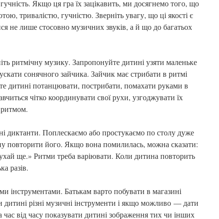
гучність. Якщо ця гра їх зацікавить, ми досягнемо того, що
отою, тривалістю, гучністю. Зверніть увагу, що ці якості є
я не лише стосовно музичних звуків, а й що до багатьох
ніть ритмічну музику. Запропонуйте дитині узяти маленьке
 пускати сонячного зайчика. Зайчик має стрибати в ритмі
те дитині потанцювати, пострибати, помахати руками в
вчиться чітко координувати свої рухи, узгоджувати їх
 ритмом.
чні диктанти. Поплескаємо або простукаємо по столу дуже
у повторити його. Якщо вона помилилась, можна сказати:
ухай ще.» Ритми треба варіювати. Коли дитина повторить
ка разів.
и інструментами. Батькам варто побувати в магазині
и дитині різні музичні інструменти і якщо можливо — дати
а час від часу показувати дитині зображення тих чи інших