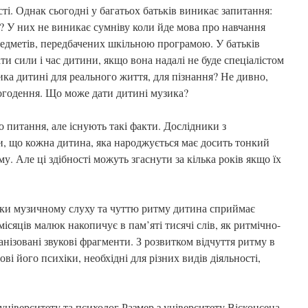
сті. Однак сьогодні у багатьох батьків виникає запитання:
? У них не виникає сумніву коли йде мова про навчання
редметів, передбачених шкільною програмою. У батьків
ти сили і час дитини, якщо вона надалі не буде спеціалістом
ика дитині для реального життя, для пізнання? Не дивно,
ьогодення. Що може дати дитині музика?
 питання, але існують такі факти. Дослідники з
и, що кожна дитина, яка народжується має досить тонкий
у. Але ці здібності можуть згаснути за кілька років якщо їх
яки музичному слуху та чуттю ритму дитина сприймає
місяців малюк накопичує в пам’яті тисячі слів, як ритмічно-
анізовані звукові фрагменти. З розвитком відчуття ритму в
і його психіки, необхідні для різних видів діяльності,
ніверситету та психолог Размер з університету Вісконсена