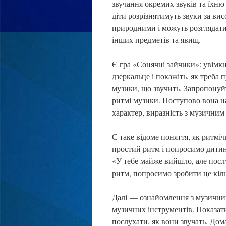
звучання окремих звуків та їхню 
діти розрізнятимуть звуки за вис
природними і можуть розглядатис
інших предметів та явищ.
Є гра «Сонячні зайчики»: увімк
дзеркальце і покажіть, як треба
музики, що звучить. Запропонуй
ритмі музики. Поступово вона на
характер, виразність з музичним
Є таке відоме поняття, як ритмі
простий ритм і попросимо дитин
«У тебе майже вийшло, але посл
ритм, попросимо зробити це кіль
Далі — ознайомлення з музичним
музичних інструментів. Показат
послухати, як вони звучать. Дом