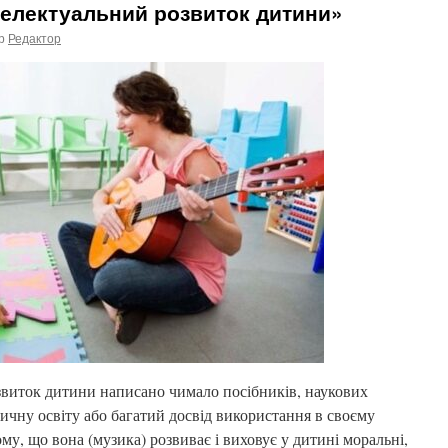
телектуальний розвиток дитини»
р
Редактор
озвиток дитини написано чимало посібників, наукових
зичну освіту або багатий досвід використання в своєму
му, що вона (музика) розвиває і виховує у дитині моральні,