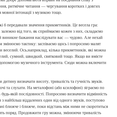
ння, ритмічне читання — чергування коротких і довгих
я мовної інтонації з музикою тощо.
кі б передавали значення прикметників. Це весела гра:
 залежно від того, як сприймаємо кожен з них, складаємо
й виникне бажання наслідувати вас — чудово. Але нехай
м змінюємо тактику: заспіваємо щось і попросимо малят
 веселий. Ось,наприклад, кілька прикметників, які можна
селий, сумний, швидкий, святковий тощо. Якщо ви вмієте
 з допомогою музичного інструмента. Сюди можна включити
дитину визначати висоту, тривалість та гучність звуків.
і та слухати. На металофоні (або ксилофоні) зіграємо по
в будь-якій послідовності. Попросимо визначити відмінність
 з найбільш віддалених один від одного звуків, поступово
ні ближче і ближче, поки відстань між ними не скоротиться
тоять поряд. Продовжити гру можна, змінюючи тривалість