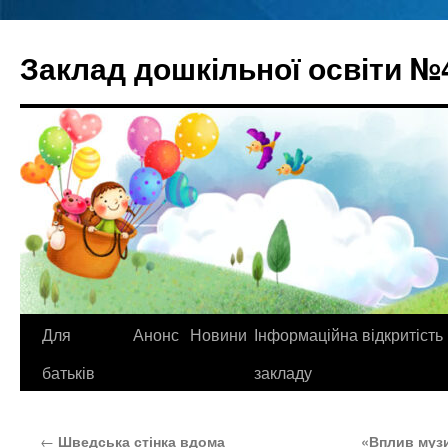
Перейти
до
Заклад дошкільної освіти №
вмісту
Для
Анонс
Новини
Інформаційна відкритість
батьків
закладу
←
Шведська стінка вдома
«Вплив музи