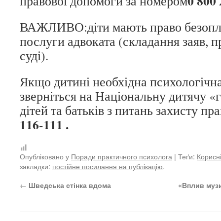
0 800 
правової допомоги за номером
ВАЖЛИВО:діти мають право безопл
послуги адвоката (складання заяв, 
суді).
Якщо дитині необхідна психологічн
зверніться на Національну дитячу «г
дітей та батьків з питань захисту пр
116-111 .
Опубліковано у
Поради практичного психолога
| Теґи:
Корисн
закладки:
постійне посилання на публікацію
.
←
Шведська стінка вдома
«Вплив музи