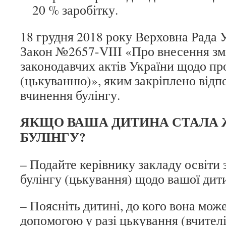
20 % заробітку.
18 грудня 2018 року Верховна Рада 
Закон №2657-VIII «Про внесення зм
законодавчих актів України щодо про
(цькуванню)», яким закріплено відпо
вчинення булінгу.
ЯКЩО ВАША ДИТИНА СТАЛА
БУЛІНГУ?
– Подайте керівнику закладу освіти 
булінгу (цькування) щодо вашої дит
– Поясніть дитині, до кого вона мож
допомогою у разі цькування (вчителі