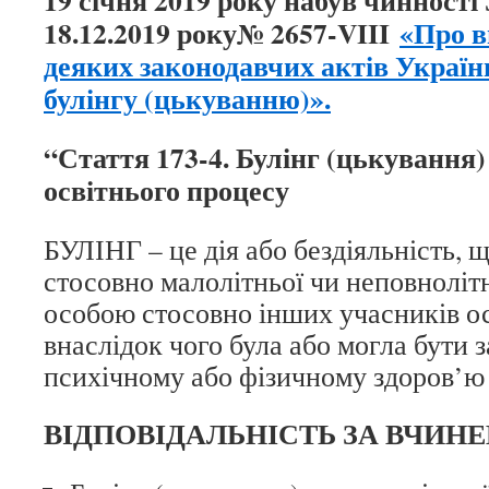
19 січня 2019 року набув чинності
18.12.2019 року№ 2657-VIII
«Про в
деяких законодавчих актів Україн
булінгу (цькуванню)».
“Стаття 173-4. Булінг (цькування
освітнього процесу
БУЛІНГ – це дія або бездіяльність, 
стосовно малолітньої чи неповноліт
особою стосовно інших учасників ос
внаслідок чого була або могла бути 
психічному або фізичному здоров’ю 
ВІДПОВІДАЛЬНІСТЬ ЗА ВЧИНЕ