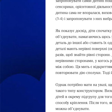
запропонувати самій дитині пош
сенсорики, орієнтовної діяльност
дитина сама не впоралася, вихов
(3-4) і запропонувати з них вибр
Як показує досвід, діти спочатку
об’єднувати, намагаючись щось 
деталь до іншої або ставить їх 
деталі мають нерівні поверхні (о
разів, щоб знайти рівні сторони.
нерівними сторонами, у когось р
між собою. Ця мить є відкриттям
повторювати дію сполуки. Тоді й
Однак потрібно мати на увазі, що
такого типу конструктором. Вихо
дітей в окрему підгрупу для тог
способу кріплення. Після того, я
можна об’єднувати.