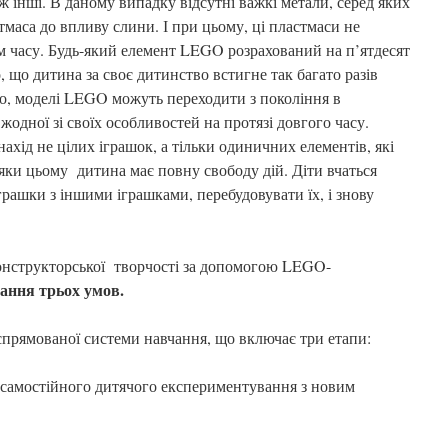
ож інші. В даному випадку відсутні важкі метали, серед яких
тмаса до впливу слини. І при цьому, ці пластмаси не
ом часу. Будь-який елемент LEGO розрахований на п’ятдесят
, що дитина за своє дитинство встигне так багато разів
то, моделі LEGO можуть переходити з покоління в
жодної зі своїх особливостей на протязі довгого часу.
хід не цілих іграшок, а тільки одиничних елементів, які
яки цьому дитина має повну свободу дій. Діти вчаться
іграшки з іншими іграшками, перебудовувати їх, і знову
трукторської творчості за допомогою LEGO-
ання трьох умов.
еспрямованої системи навчання, що включає три етапи:
 самостійного дитячого експериментування з новим