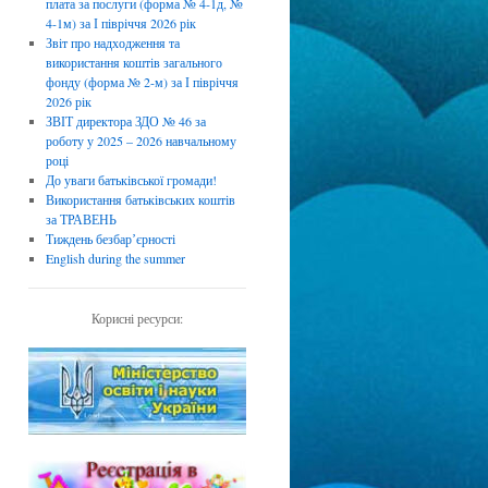
плата за послуги (форма № 4-1д, №
4-1м) за І півріччя 2026 рік
Звіт про надходження та
використання коштів загального
фонду (форма № 2-м) за І півріччя
2026 рік
ЗВІТ директора ЗДО № 46 за
роботу у 2025 – 2026 навчальному
році
До уваги батьківської громади!
Використання батьківських коштів
за ТРАВЕНЬ
Тиждень безбарʼєрності
English during the summer
Корисні ресурси: