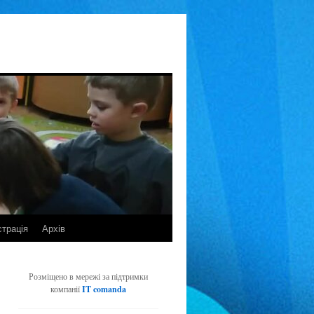
страція
Архів
Розміщено в мережі за підтримки
компанії
IT comanda