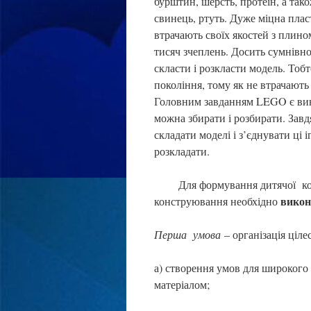
бурштин, шерсть, протеїн, а так
свинець, ртуть. Дуже міцна плас
втрачають своїх якостей з плин
тисяч зчеплень. Досить сумнівно
скласти і розкласти модель. Тоб
покоління, тому як не втрачають 
Головним завданням LEGO є вина
можна збирати і розбирати. Завд
складати моделі і з’єднувати ці 
розкладати.
Для формування дитячої конс
викон
конструювання необхідно
Перша умова
– організація ціл
а) створення умов для широкого
матеріалом;