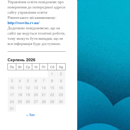
Управління освіти повідомляє про
повернення до попередньої адреси
сайту управління освіти
Рівненського міськвиконкому:
http://rosvita.rv.ua/
Додатково повідомляємо, що на
сайті ще ведуться технічні роботи,
тому можуть бути випадки, що не
вся інформація буде доступною.
Серпень 2026
Пн
Вт
Ср
Чт
Пт
Сб
Нд
1
2
3
4
5
6
7
8
9
10
11
12
13
14
15
16
17
18
19
20
21
22
23
24
25
26
27
28
29
30
31
« Лип