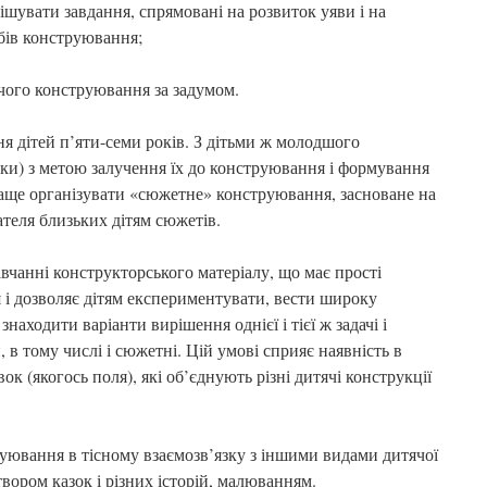
ішувати завдання, спрямовані на розвиток уяви і на
бів конструювання;
ячого конструювання за задумом.
я дітей п’яти-семи років. З дітьми ж молодшого
оки) з метою залучення їх до конструювання і формування
краще організувати «сюжетне» конструювання, засноване на
теля близьких дітям сюжетів.
вчанні конструкторського матеріалу, що має прості
 і дозволяє дітям експериментувати, вести широку
находити варіанти вирішення однієї і тієї ж задачі і
, в тому числі і сюжетні. Цій умові сприяє наявність в
к (якогось поля), які об’єднують різні дитячі конструкції
руювання в тісному взаємозв’язку з іншими видами дитячої
 твором казок і різних історій, малюванням.