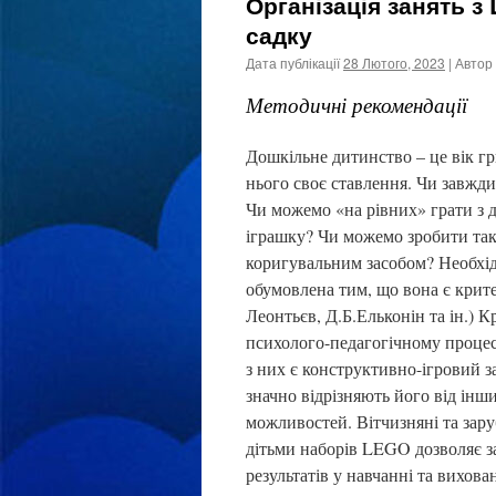
Організація занять 
садку
Дата публікації
28 Лютого, 2023
| Автор
Методичні рекомендації
Дошкільне дитинство – це вік гри
нього своє ставлення. Чи завжди
Чи можемо «на рівних» грати з 
іграшку? Чи можемо зробити так
коригувальним засобом? Необхідн
обумовлена тим, що вона є крит
Леонтьєв, Д.Б.Ельконін та ін.) 
психолого-педагогічному проце
з них є конструктивно-ігровий з
значно відрізняють його від інш
можливостей. Вітчизняні та зару
дітьми наборів LEGO дозволяє з
результатів у навчанні та вихован