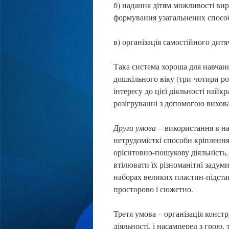
б) надання дітям можливості вир
формування узагальнених спосо
в) організація самостійного дит
Така система хороша для навчанн
дошкільного віку (три-чотири р
інтересу до цієї діяльності най
розігруванні з допомогою вихова
Друга умова
– використання в на
нетрудомісткі способи кріплення
орієнтовно-пошукову діяльність, з
втілювати їх різноманітні задуми
наборах великих пластин-підставо
просторово і сюжетно.
Третя умова – організація конст
діяльності, і насамперед з грою,