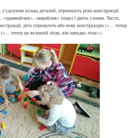
, з’єднуючи кілька деталей, отримують різні конструкції;
 «трамвайчик», «кораблик» тощо) і діють з ними. Часто,
онструкції, діти отримують або нову конструкцію («… тепер
і («… тепер це великий літак, він швидко літає»).