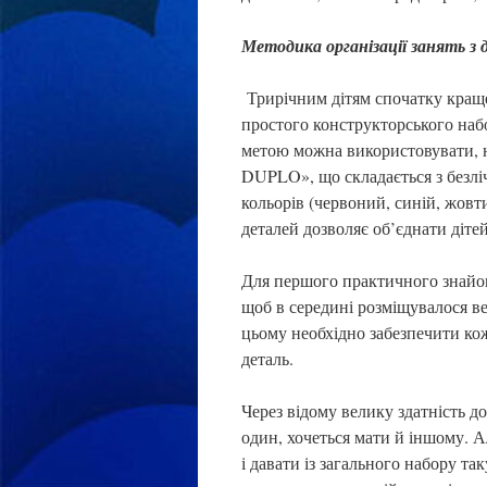
Методика організації занять з 
Трирічним дітям спочатку кращ
простого конструкторського наб
метою можна використовувати, 
DUPLO», що складається з безлі
кольорів (червоний, синій, жовт
деталей дозволяє об’єднати дітей
Для першого практичного знайом
щоб в середині розміщувалося вел
цьому необхідно забезпечити кож
деталь.
Через відому велику здатність до
один, хочеться мати й іншому. 
і давати із загального набору та