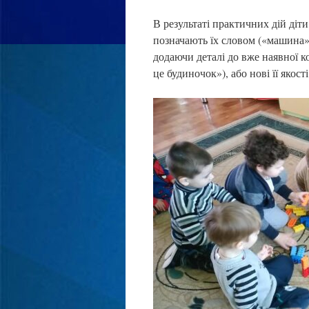
В результаті практичних дій діти
позначають їх словом («машина»,
додаючи деталі до вже наявної к
це будиночок»), або нові її якост