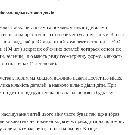
дітьми трьох-п’яти років
е дати можливість самим познайомитися з деталями
ору шляхом практичного експериментування з ними. З цією
наприклад, набір «Стандартний комплект цеглинок LEGO
чі (104 шт.) яскравих об’ємних деталей чотирьох основних
ий, зелений), що мають різну геометричну форму. Кількість
 по підгрупах (4-5 чоловік).
ства з новим матеріалом важливо надати достатньо місця,
ика кількість деталей, а навколо вільно діяли діти. При
ній дитині підгрупи можливість вільно взяти будь-яку
 наслідування дітей цього віку часто буває так, що вибрав
Але вихователь не повинен відразу ж приходити на допомогу
ку ж деталь (може бути, іншого кольору). Краще