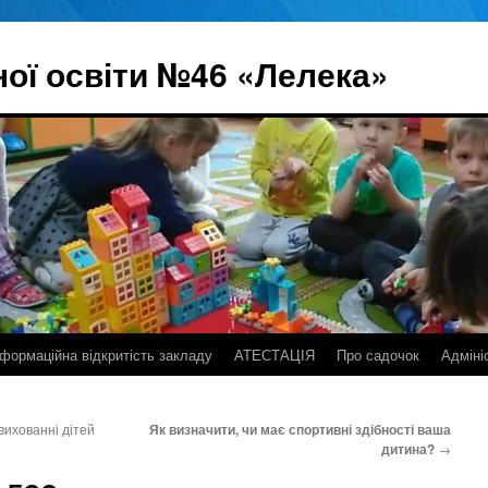
ої освіти №46 «Лелека»
нформаційна відкритість закладу
АТЕСТАЦІЯ
Про садочок
Адміні
вихованні дітей
Як визначити, чи має спортивні здібності ваша
дитина?
→