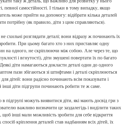
укати таку ж деталь, що важливо для розвитку у нього
і, певної самостійності. І тільки в тому випадку, якщо
атель може прийти на допомогу: відібрати кілька деталей
ати потрібну (як правило, діти з цим справляються).
 не схильні розглядати деталі; вони відразу ж починають їх
зробити. При цьому багато хто з них приставляє одну
один на одного, не скріплюючи між собою. Але через те, що
пуклості і вгнутості), діти змушені повертати їх по багато
 Деякі діти намагаються докласти деталі один до одного
аптом пази збігаються зі штифтами і деталі скріплюються
 для дітей: вони радісно починають всім показувати і
 інші діти підгрупи починають робити те ж саме.
 в підгрупі можуть виявитися діти, які мають досвід гри з
вателю важливо визначити це заздалегідь і виділити таких
о, щоб інші мали можливість зробити для себе відкриття
к спосіб кріплення деталей став надбанням всіх дітей, їх