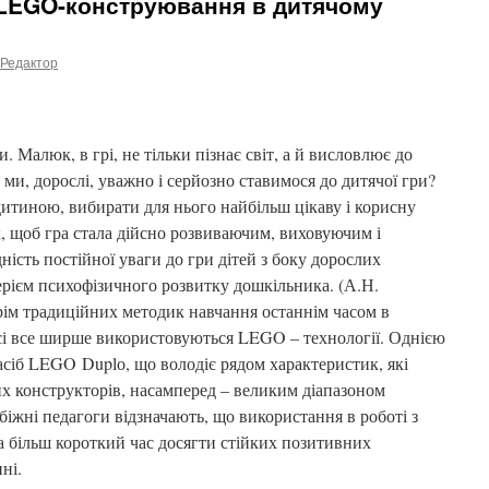
з LEGO-конструювання в дитячому
Редактор
. Малюк, в грі, не тільки пізнає світ, а й висловлює до
 ми, дорослі, уважно і серйозно ставимося до дитячої гри?
дитиною, вибирати для нього найбільш цікаву і корисну
, щоб гра стала дійсно розвиваючим, виховуючим і
ість постійної уваги до гри дітей з боку дорослих
ерієм психофізичного розвитку дошкільника. (А.Н.
Крім традиційних методик навчання останнім часом в
сі все ширше використовуються LEGO – технології. Однією
асіб LEGO Duplо, що володіє рядом характеристик, які
их конструкторів, насамперед – великим діапазоном
біжні педагоги відзначають, що використання в роботі з
а більш короткий час досягти стійких позитивних
ні.