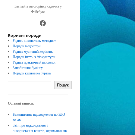
Завітайте на сторінку садочка у
Фейсбук:
https://www.facebook.com/dnz4
Корисні поради
Радить вихователь-методист
Поради медсестри
Радить музичний керівник
Поради інстр. з фізкультури
Радить практичний психолог
Запобігання булінгу
Поради керівника гуртка
Пошук
Останні записи:
Безкоштовне надходження по ЗДО
№ 46
Звіт про надходження і
використання коштів, отриманих як