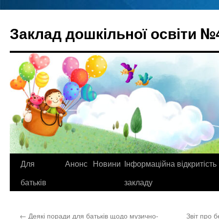
Перейти
до
Заклад дошкільної освіти №
вмісту
Для
Анонс
Новини
Інформаційна відкритість
батьків
закладу
←
Деякі поради для батьків щодо музично-
Звіт про 