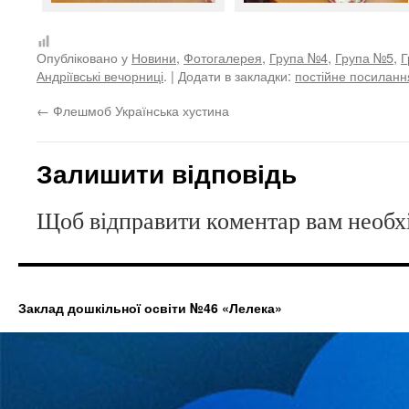
Опубліковано у
Новини
,
Фотогалерея
,
Група №4
,
Група №5
,
Г
Андріївські вечорниці
. | Додати в закладки:
постійне посиланн
←
Флешмоб Українська хустина
Залишити відповідь
Щоб відправити коментар вам необ
Заклад дошкільної освіти №46 «Лелека»