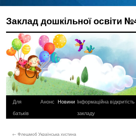
Перейти
до
Заклад дошкільної освіти №
вмісту
Для
Анонс
Новини
Інформаційна відкритість
батьків
закладу
←
Флешмоб Українська хустина