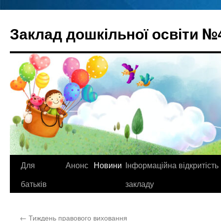
Перейти
до
Заклад дошкільної освіти №
вмісту
Для
Анонс
Новини
Інформаційна відкритість
батьків
закладу
←
Тиждень правового виховання