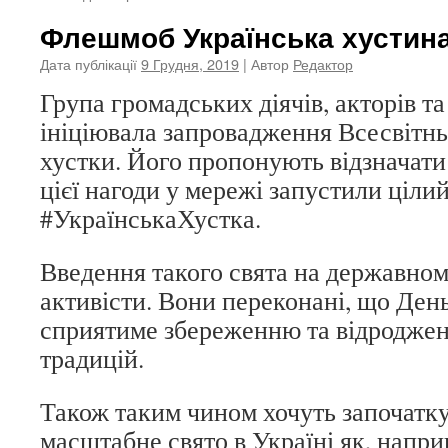
Флешмоб Українська хустин
Дата публікації
9 Грудня, 2019
| Автор
Редактор
Група громадських діячів, акторів т
ініціювала запровадження Всесвітнь
хустки. Його пропонують відзначати
цієї нагоди у мережі запустили ціл
#УкраїнськаХустка.
Введення такого свята на державному
активісти. Вони переконані, що День
сприятиме збереженню та відродже
традицій.
Також таким чином хочуть започатк
масштабне свято в Україні як, напри