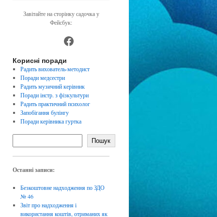
Завітайте на сторінку садочка у
Фейсбук:
https://www.facebook.com/dnz4
Корисні поради
Радить вихователь-методист
Поради медсестри
Радить музичний керівник
Поради інстр. з фізкультури
Радить практичний психолог
Запобігання булінгу
Поради керівника гуртка
Пошук
Останні записи:
Безкоштовне надходження по ЗДО
№ 46
Звіт про надходження і
використання коштів, отриманих як