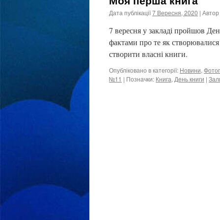
Моя перша книга
Дата публікації
7 Вересня, 2020
| Автор
7 вересня у закладі пройшов Ден
фактами про те як створювалися 
створити власні книги.
Опубліковано в категорії:
Новини
,
Фото
№11
|
Позначки:
Книга
,
День книги
|
Зал