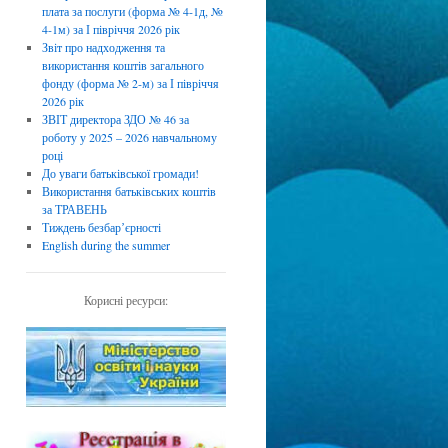
плата за послуги (форма № 4-1д, №
4-1м) за І півріччя 2026 рік
Звіт про надходження та
використання коштів загального
фонду (форма № 2-м) за І півріччя
2026 рік
ЗВІТ директора ЗДО № 46 за
роботу у 2025 – 2026 навчальному
році
До уваги батьківської громади!
Використання батьківських коштів
за ТРАВЕНЬ
Тиждень безбарʼєрності
English during the summer
Корисні ресурси: