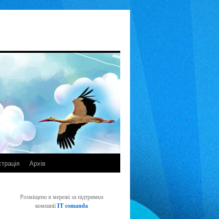
страція
Архів
Розміщено в мережі за підтримки
компанії
IT comanda