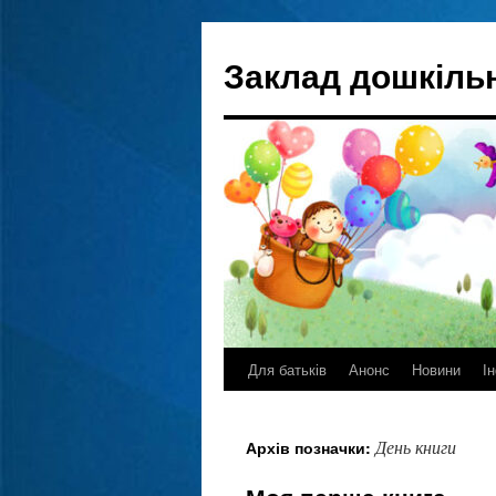
Перейти
до
Заклад дошкільн
вмісту
Для батьків
Анонс
Новини
І
День книги
Архів позначки: