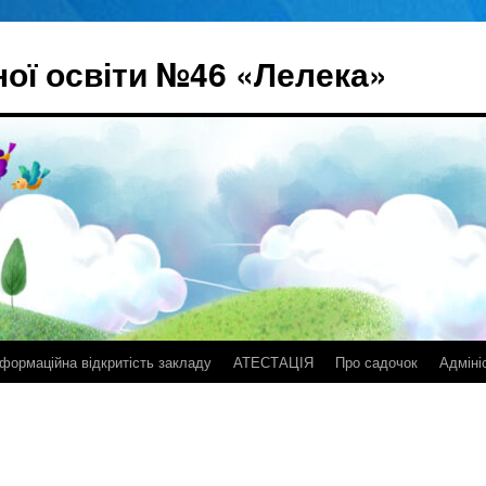
ої освіти №46 «Лелека»
нформаційна відкритість закладу
АТЕСТАЦІЯ
Про садочок
Адміні