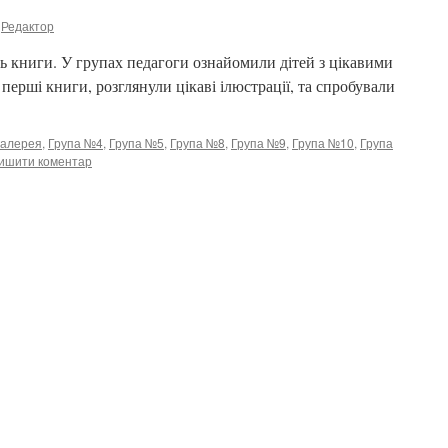
Редактор
ь книги. У групах педагоги ознайомили дітей з цікавими
перші книги, розглянули цікаві ілюстрації, та спробували
галерея
,
Група №4
,
Група №5
,
Група №8
,
Група №9
,
Група №10
,
Група
ишити коментар