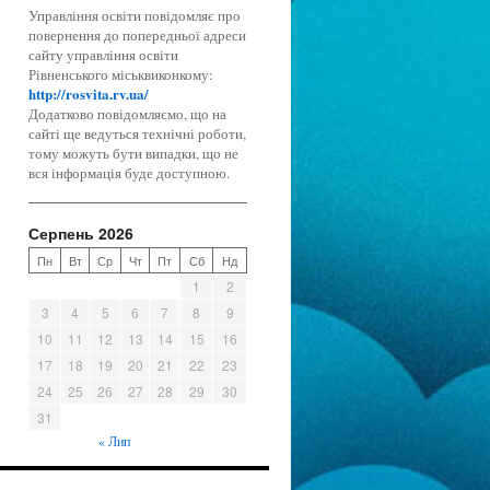
Управління освіти повідомляє про
повернення до попередньої адреси
сайту управління освіти
Рівненського міськвиконкому:
http://rosvita.rv.ua/
Додатково повідомляємо, що на
сайті ще ведуться технічні роботи,
тому можуть бути випадки, що не
вся інформація буде доступною.
Серпень 2026
Пн
Вт
Ср
Чт
Пт
Сб
Нд
1
2
3
4
5
6
7
8
9
10
11
12
13
14
15
16
17
18
19
20
21
22
23
24
25
26
27
28
29
30
31
« Лип