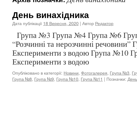
День винахідника
Дата публікації
18 Вересня, 2020
| Автор
Редактор
Група №3 Група №4 Група №6 Гру
“Розчинні та нерозчинні речовини” 
Експерименти з водою Група №10 Г
Експерименти з водою
Опубліковано в категорії:
Новини
,
Фотогалерея
,
Група №3
,
Гр
Група №8
,
Група №9
,
Група №10
,
Група №11
|
Позначки:
День