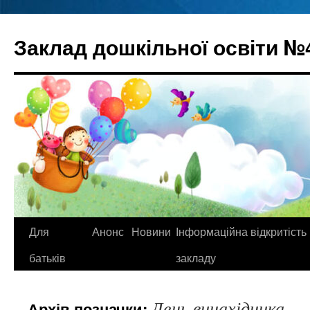
Перейти
до
Заклад дошкільної освіти №
вмісту
Для
Анонс
Новини
Інформаційна відкритість
батьків
закладу
День винахідника
Архів позначки: