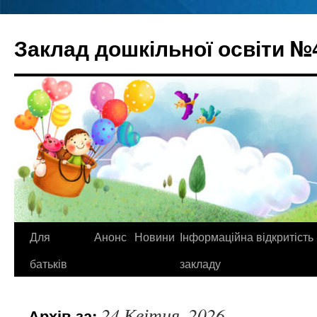
Перейти
до
Заклад дошкільної освіти №
вмісту
Для
Анонс
Новини
Інформаційна відкритість
батьків
закладу
24 Квітня, 2026
Архів за: