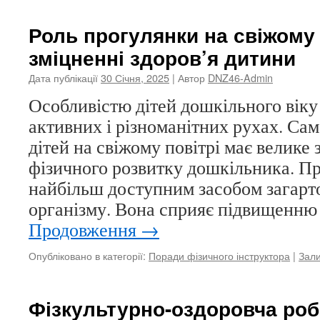
Роль прогулянки на свіжому 
зміцненні здоров’я дитини
Дата публікації
30 Січня, 2025
| Автор
DNZ46-Admin
Особливістю дітей дошкільного віку 
активних і різноманітних рухах. Са
дітей на свіжому повітрі має велике 
фізичного розвитку дошкільника. Пр
найбільш доступним засобом загарт
організму. Вона сприяє підвищенню
Продовження
→
Опубліковано в категорії:
Поради фізичного інструктора
|
Зал
Фізкультурно-оздоровча ро