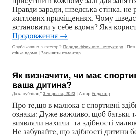
присутній в кожному залі для занятт
Правди заради, шведська стінка, не 
житлових приміщеннях. Чому шведсь
встановити у себе вдома? Яка корист
Продовження
→
Опубліковано в категорії:
Поради фізичного інструктора
|
Позн
стінка вдома
|
Залишити коментар
Як визначити, чи має спортив
ваша дитина?
Дата публікації
3 Березня, 2023
| Автор
Редактор
Про те,що в малюка є спортивні здібн
ознаки: Дуже важливо, щоб батьки т
виявляли нахили та здібності малюк
Не забувайте, що здібності дитини 