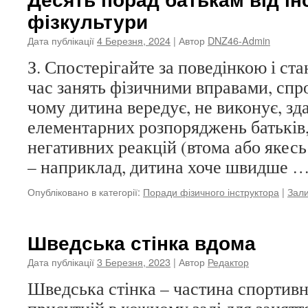
фізкультури
Дата публікації
4 Березня, 2024
| Автор
DNZ46-Admin
З. Спостерігайте за поведінкою і ста
час занять фізичними вправами, спро
чому дитина вередує, не виконує, зд
елементарних розпоряджень батьків,
негативних реакцій (втома або якес
– наприклад, дитина хоче швидше 
Опубліковано в категорії:
Поради фізичного інструктора
|
Зал
Шведська стінка вдома
Дата публікації
3 Березня, 2023
| Автор
Редактор
Шведська стінка – частина спортивн