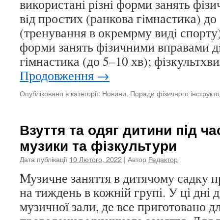
використанi рiзнi форми занять фi
вiд простих (ранкова гiмнастика) до
(тренування в окремрму видi спорту
форми занять фiзичними вправами дiт
гiмнастика (до 5–10 хв); фiзкультх
Продовження
→
Опубліковано в категорії:
Новини
,
Поради фізичного інструкт
Взуття та одяг дитини під ча
музики та фізкультури
Дата публікації
10 Лютого, 2022
| Автор
Редактор
Музичне заняття в дитячому садку п
на тиждень в кожній групі. У ці дні 
музичної зали, де все приготовано д