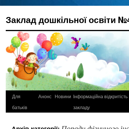
Перейти
до
Заклад дошкільної освіти №
вмісту
Для
Анонс
Новини
Інформаційна відкритість
батьків
закладу
Поради фізичного і
Архів категорії: