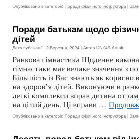
Опубліковано в категорії:
Поради фізичного інструктора
|
Зал
Поради батькам щодо фізич
дітей
Дата публікації
12 Березня, 2024
| Автор
DNZ46-Admin
Ранкова гімнастика Щоденне викона
гімнастики має велике значення з п
Більшість із Вас знають як корисно 
на здоров’я дітей. Виконуючи в ранк
легкі комплекси вправ дитина отрим
на цілий день. Ці вправи …
Продов
Опубліковано в категорії:
Поради фізичного інструктора
|
Зал
Десять порад батькам від ін