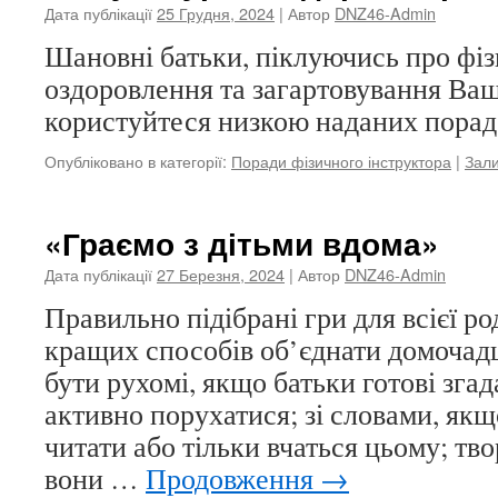
Дата публікації
25 Грудня, 2024
| Автор
DNZ46-Admin
Шановні батьки, піклуючись про фіз
оздоровлення та загартовування Ваш
користуйтеся низкою наданих порад
Опубліковано в категорії:
Поради фізичного інструктора
|
Зал
«Граємо з дітьми вдома»
Дата публікації
27 Березня, 2024
| Автор
DNZ46-Admin
Правильно підібрані гри для всієї р
кращих способів об’єднати домочад
бути рухомі, якщо батьки готові згад
активно порухатися; зі словами, якщ
читати або тільки вчаться цьому; тво
вони …
Продовження
→