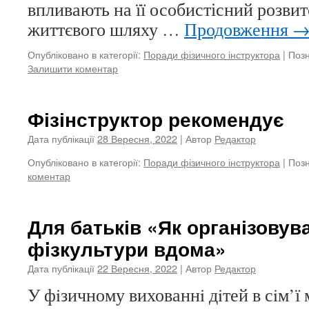
впливають на її особистісний розвит
життєвого шляху …
Продовження
Опубліковано в категорії:
Поради фізичного інструктора
|
Позн
Залишити коментар
Фізінструктор рекомендує
Дата публікації
28 Вересня, 2022
| Автор
Редактор
Опубліковано в категорії:
Поради фізичного інструктора
|
Позн
коментар
Для батьків «Як організовув
фiзкультури вдома»
Дата публікації
22 Вересня, 2022
| Автор
Редактор
У фiзичному вихованнi дiтей в сiм’ї