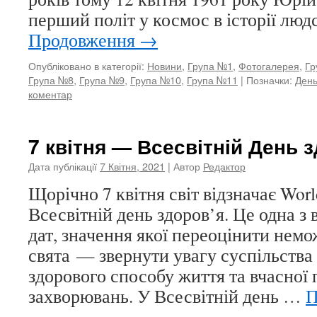
перший політ у космос в історії люд
Продовження
→
Опубліковано в категорії:
Новини
,
Група №1
,
Фотогалерея
,
Гр
Група №8
,
Група №9
,
Група №10
,
Група №11
|
Позначки:
День
коментар
7 квітня — Всесвітній День 
Дата публікації
7 Квітня, 2021
| Автор
Редактор
Щорічно 7 квітня світ відзначає Worl
Всесвітній день здоров’я. Це одна з
дат, значення якої переоцінити нем
свята — звернути увагу суспільства
здорового способу життя та вчасної
захворювань. У Всесвітній день …
П