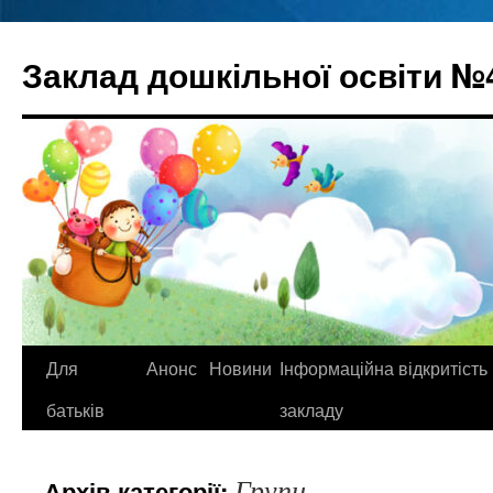
Перейти
до
Заклад дошкільної освіти №
вмісту
Для
Анонс
Новини
Інформаційна відкритість
батьків
закладу
Групи
Архів категорії: