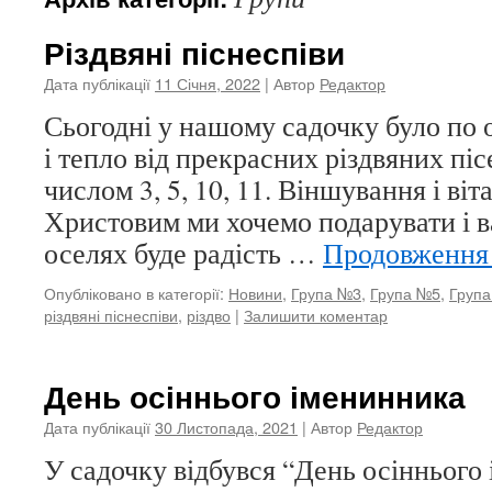
Різдвяні піснеспіви
Дата публікації
11 Січня, 2022
| Автор
Редактор
Сьогодні у нашому садочку було по
і тепло від прекрасних різдвяних піс
числом 3, 5, 10, 11. Віншування і віт
Христовим ми хочемо подарувати і в
оселях буде радість …
Продовженн
Опубліковано в категорії:
Новини
,
Група №3
,
Група №5
,
Груп
різдвяні піснеспіви
,
різдво
|
Залишити коментар
День осіннього іменинника
Дата публікації
30 Листопада, 2021
| Автор
Редактор
У садочку відбувся “День осіннього