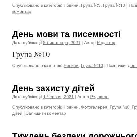
Опубліковано в категорії:
Новини
,
Група №3
,
Група №10
|
Поз
коментар
День мови та писемності
Дата публікації
9 Листопада, 2021
| Автор
Редактор
Група №10
Опубліковано в категорії:
Новини
,
Група №10
|
Позначки:
Ден
День захисту дітей
Дата публікації
1 Червня, 2021
| Автор
Редактор
Опубліковано в категорії:
Новини
,
Фотогалерея
,
Група №6
,
Гр
дітей
|
Залишити коментар
Тиждень безпеки дорожньог