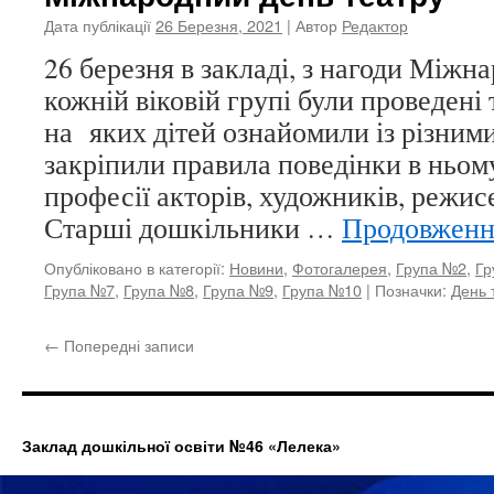
Дата публікації
26 Березня, 2021
| Автор
Редактор
26 березня в закладі, з нагоди Міжна
кожній віковій групі були проведені 
на яких дітей ознайомили із різними
закріпили правила поведінки в ньому
професії акторів, художників, режис
Старші дошкільники …
Продовжен
Опубліковано в категорії:
Новини
,
Фотогалерея
,
Група №2
,
Гр
Група №7
,
Група №8
,
Група №9
,
Група №10
|
Позначки:
День 
←
Попередні записи
Заклад дошкільної освіти №46 «Лелека»