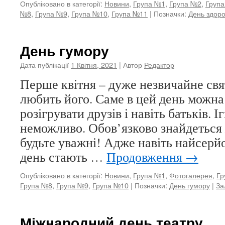
Опубліковано в категорії:
Новини
,
Група №1
,
Група №2
,
Груп
№8
,
Група №9
,
Група №10
,
Група №11
|
Позначки:
День здоро
День гумору
Дата публікації
1 Квітня, 2021
| Автор
Редактор
Перше квітня – дуже незвичайне свят
любить його. Саме в цей день можна
розігрувати друзів і навіть батьків. 
неможливо. Обов’язково знайдеться
будьте уважні! Адже навіть найсерйо
день стають …
Продовження
→
Опубліковано в категорії:
Новини
,
Група №1
,
Фотогалерея
,
Гр
Група №8
,
Група №9
,
Група №10
|
Позначки:
День гумору
|
За
Міжнародний день театру