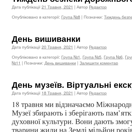
Дата публікації
21 Травня, 2021
| Автор
Редактор
Опубліковано в категорії:
Група №8
|
Позначки:
Тиждень безп
День вишиванки
Дата публікації
20 Травня, 2021
| Автор
Редактор
Опубліковано в категорії:
Група №1
,
Група №5
,
Група №6
,
Гру
№11
|
Позначки:
День вишиванки
|
Залишити коментар
День музеїв. Віртуальні екск
Дата публікації
18 Травня, 2021
| Автор
Редактор
18 травня ми відзначаємо Міжнародн
Музеї збирають і зберігають пам’ятк
духовної культури. Вони дають змогу
тварини жили на Землі мільйон років