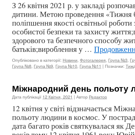
З 26 квітня 2021 р. у закладі розпо
дитини. Метою проведення «Тижня 
поліпшення якості освітньої роботи 
особистої безпеки та захисту життя
здорового та безпечного способу жит
батьків;вироблення у …
Продовжен
Опубліковано в категорії:
Новини
,
Фотогалерея
,
Група №3
,
Гр
Група №8
,
Група №9
,
Група №10
,
Група №11
|
Позначки:
Тижд
Міжнародний день польоту 
Дата публікації
12 Квітня, 2021
| Автор
Редактор
12 квітня у світі відзначається Між
польоту людини в космос. У пострад
дата багато років святкувалася як Д
років тому 12 квітня 1961 року Юрій