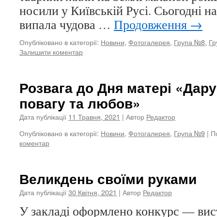
носили у Київській Русі. Сьогодні 
випала чудова …
Продовження
→
Опубліковано в категорії:
Новини
,
Фотогалерея
,
Група №8
,
Гр
Залишити коментар
Розвага до Дня матері «Дару
повагу та любов»
Дата публікації
11 Травня, 2021
| Автор
Редактор
Опубліковано в категорії:
Новини
,
Фотогалерея
,
Група №9
|
П
коментар
Великдень своїми руками
Дата публікації
30 Квітня, 2021
| Автор
Редактор
У закладі оформлено конкурс — ви