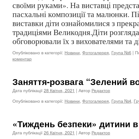
своїми руками». На виставці предст
пасхальні композиції та малюнки. П
виставки діти ознайомилися з прекр
традиціями Великодня.Діти розгляда
обговорювали їх з вихователями та 
Опубліковано в категорії:
Новини
,
Фотогалерея
,
Група №6
|
П
коментар
Заняття-розвага “Зелений в
Дата публікації
28 Квітня, 2021
| Автор
Редактор
Опубліковано в категорії:
Новини
,
Фотогалерея
,
Група №4
,
Гр
«Тиждень безпеки» дитини 
Дата публікації
26 Квітня, 2021
| Автор
Редактор