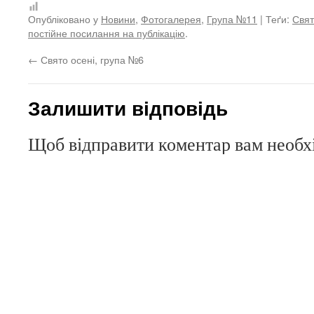
Опубліковано у
Новини
,
Фотогалерея
,
Група №11
| Теґи:
Свят
постійне посилання на публікацію
.
←
Свято осені, група №6
Залишити відповідь
Щоб відправити коментар вам необ