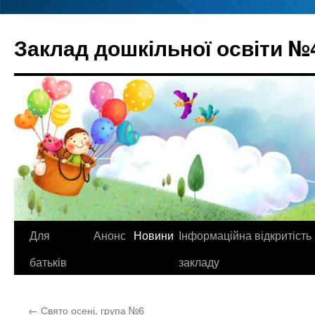
Перейти
до
Заклад дошкільної освіти №
вмісту
Для
Анонс
Новини
Інформаційна відкритість
батьків
закладу
←
Свято осені, група №6