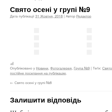
Свято осені у групі №9
Дата публікації
31 Жовтня, 2018
| Автор
Редактор
Опубліковано у
Новини
,
Фотогалерея
,
Група №9
| Теґи:
Свято
постійне посилання на публікацію
.
←
Свято осені у групі №8
Залишити відповідь