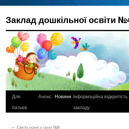
Перейти
до
Заклад дошкільної освіти №
вмісту
Для
Анонс
Новини
Інформаційна відкритість
батьків
закладу
←
Свято осені у групі №8