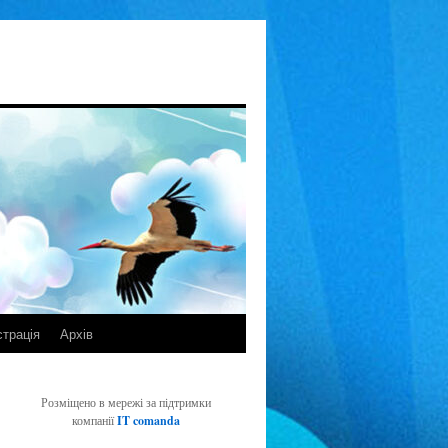
страція
Архів
Розміщено в мережі за підтримки
компанії
IT comanda