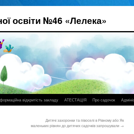
ої освіти №46 «Лелека»
нформаційна відкритість закладу
АТЕСТАЦІЯ
Про садочок
Адміні
Дитячі захоронки та півоселі в Рівному або Як
маленьких рівнян до дитячих садочків запрошували
→