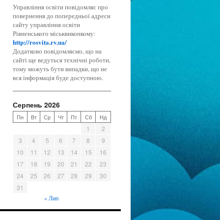
Управління освіти повідомляє про
повернення до попередньої адреси
сайту управління освіти
Рівненського міськвиконкому:
http://rosvita.rv.ua/
Додатково повідомляємо, що на
сайті ще ведуться технічні роботи,
тому можуть бути випадки, що не
вся інформація буде доступною.
Серпень 2026
Пн
Вт
Ср
Чт
Пт
Сб
Нд
1
2
3
4
5
6
7
8
9
10
11
12
13
14
15
16
17
18
19
20
21
22
23
24
25
26
27
28
29
30
31
« Лип