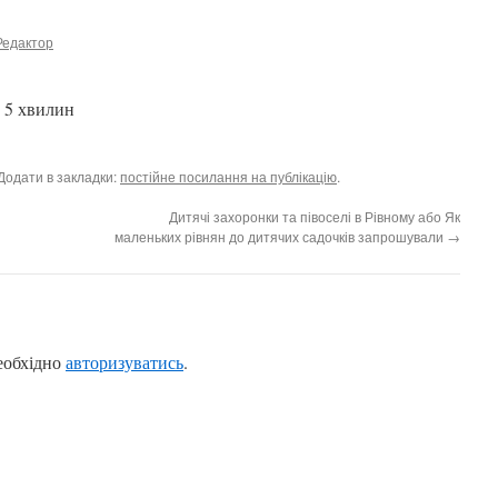
Редактор
б 5 хвилин
| Додати в закладки:
постійне посилання на публікацію
.
Дитячі захоронки та півоселі в Рівному або Як
маленьких рівнян до дитячих садочків запрошували
→
еобхідно
авторизуватись
.