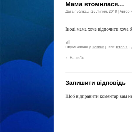
Мама втомилася…
Дата публікації
25 Липня, 2018
| Автор
Іноді мама хоче відпочити хоча 
Опубліковано у
Новини
| Теґи:
Історія
. 
←
На, поїж
Залишити відповідь
Щоб відправити коментар вам н