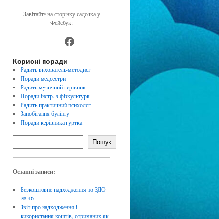
Завітайте на сторінку садочка у
Фейсбук:
https://www.facebook.com/dnz4
Корисні поради
Радить вихователь-методист
Поради медсестри
Радить музичний керівник
Поради інстр. з фізкультури
Радить практичний психолог
Запобігання булінгу
Поради керівника гуртка
Пошук
Останні записи:
Безкоштовне надходження по ЗДО
№ 46
Звіт про надходження і
використання коштів, отриманих як