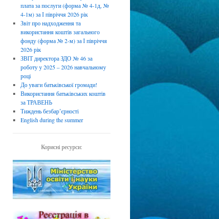
плата за послуги (форма № 4-1д, №
4-1м) за І півріччя 2026 рік
Звіт про надходження та
використання коштів загального
фонду (форма № 2-м) за І півріччя
2026 рік
ЗВІТ директора ЗДО № 46 за
роботу у 2025 – 2026 навчальному
році
До уваги батьківської громади!
Використання батьківських коштів
за ТРАВЕНЬ
Тиждень безбарʼєрності
English during the summer
Корисні ресурси: