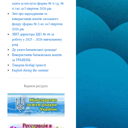
плата за послуги (форма № 4-1д, №
4-1м) за І півріччя 2026 рік
Звіт про надходження та
використання коштів загального
фонду (форма № 2-м) за І півріччя
2026 рік
ЗВІТ директора ЗДО № 46 за
роботу у 2025 – 2026 навчальному
році
До уваги батьківської громади!
Використання батьківських коштів
за ТРАВЕНЬ
Тиждень безбарʼєрності
English during the summer
Корисні ресурси: