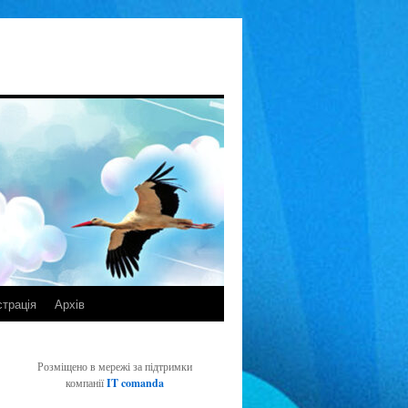
страція
Архів
Розміщено в мережі за підтримки
компанії
IT comanda