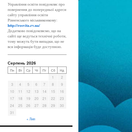
Управління освіти повідомляє про
повернення до попередньої адреси
сайту управління освіти
Рівненського міськвиконкому:
http://rosvita.rv.ua/
Додатково повідомляємо, що на
сайті ще ведуться технічні роботи,
тому можуть бути випадки, що не
вся інформація буде доступною.
Серпень 2026
Пн
Вт
Ср
Чт
Пт
Сб
Нд
1
2
3
4
5
6
7
8
9
10
11
12
13
14
15
16
17
18
19
20
21
22
23
24
25
26
27
28
29
30
31
« Лип