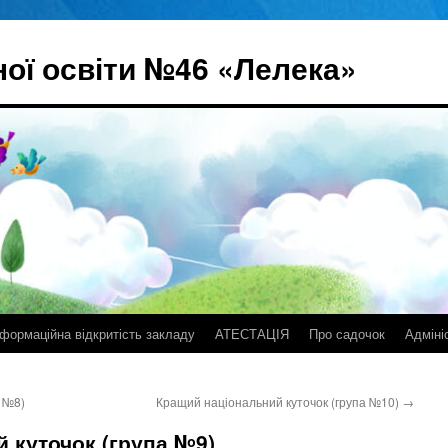
ої освіти №46 «Лелека»
нформаційна відкритість закладу
АТЕСТАЦІЯ
Про садочок
Адміні
 №8)
Кращий національний куточок (група №10)
→
 куточок (група №9)