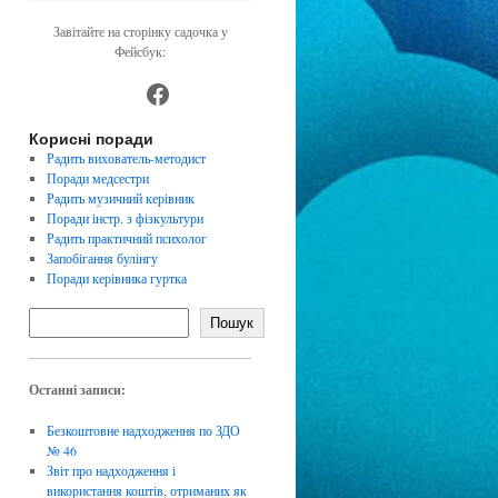
Завітайте на сторінку садочка у
Фейсбук:
https://www.facebook.com/dnz4
Корисні поради
Радить вихователь-методист
Поради медсестри
Радить музичний керівник
Поради інстр. з фізкультури
Радить практичний психолог
Запобігання булінгу
Поради керівника гуртка
Пошук
Останні записи:
Безкоштовне надходження по ЗДО
№ 46
Звіт про надходження і
використання коштів, отриманих як