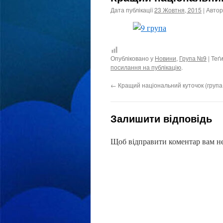
Дата публікації
23 Жовтня, 2015
| Автор
Опубліковано у
Новини
,
Група №9
| Теґ
посилання на публікацію
.
←
Кращий національний куточок (група
Залишити відповідь
Щоб відправити коментар вам н