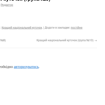
Редактор
и:
Кращий національний куточок
. | Додати в закладки:
постійне
 №8)
Кращий національний куточок (група №10)
→
еобхідно
авторизуватись
.